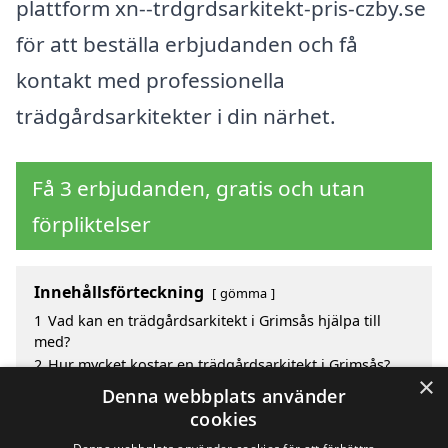
plattform xn--trdgrdsarkitekt-pris-czby.se
för att beställa erbjudanden och få
kontakt med professionella
trädgårdsarkitekter i din närhet.
Få 3 erbjudanden, gratis och utan
förpliktelser
Innehållsförteckning
gömma
1
Vad kan en trädgårdsarkitekt i Grimsås hjälpa till
med?
2
Hur mycket kostar en trädgårdsarkitekt i Grimsås?
×
3
Fördelar med att välja trädgårdsarkitekt i Grimsås
Denna webbplats använder
4
Sök efter en skicklig trädgårdsarkitekt i de
cookies
omgivande städerna Grimsås