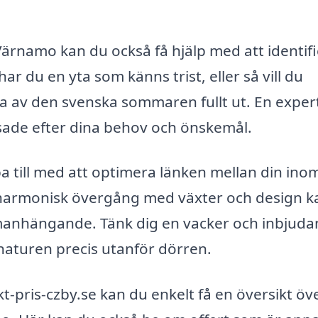
Värnamo kan du också få hjälp med att identif
r du en yta som känns trist, eller så vill du
ta av den svenska sommaren fullt ut. En exper
ade efter dina behov och önskemål.
a till med att optimera länken mellan din ino
harmonisk övergång med växter och design k
anhängande. Tänk dig en vacker och inbjud
 naturen precis utanför dörren.
-pris-czby.se kan du enkelt få en översikt öv