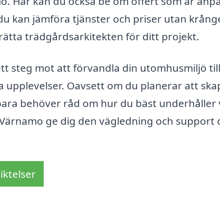
amo. Här kan du också be om offert som är anp
 du kan jämföra tjänster och priser utan krånge
 rätta trädgårdsarkitekten för ditt projekt.
tt steg mot att förvandla din utomhusmiljö til
 upplevelser. Oavsett om du planerar att ska
r bara behöver råd om hur du bäst underhåller
i Värnamo ge dig den vägledning och support 
iktelser