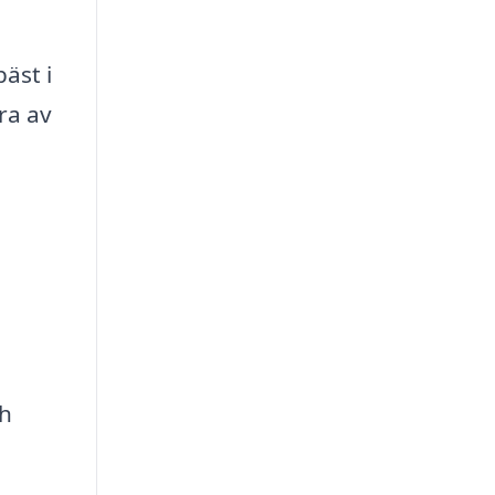
äst i
ra av
ch