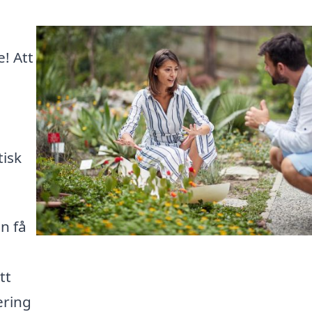
e! Att
tisk
n få
tt
ering