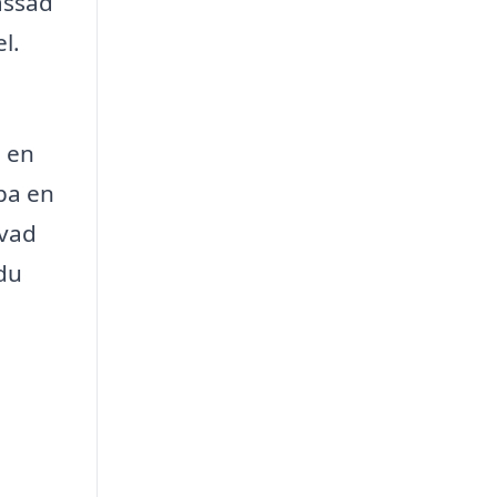
assad
l.
l en
pa en
 vad
du