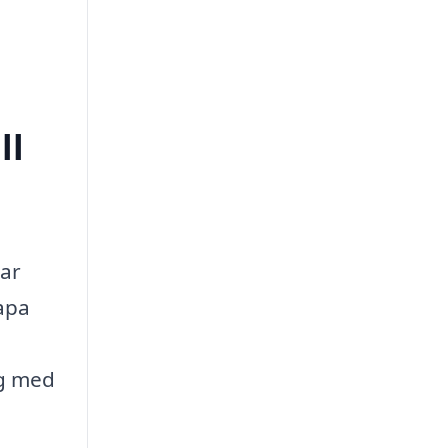
ll
mar
kapa
ig med