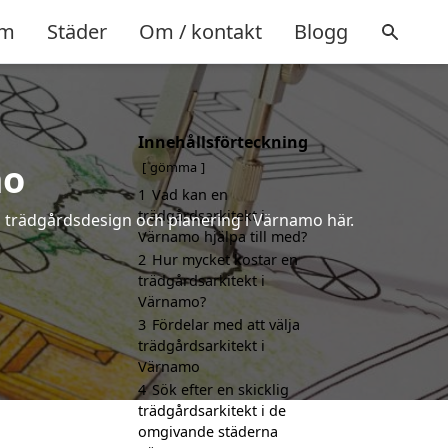
m
Städer
Om / kontakt
Blogg
Innehållsförteckning
mo
gömma
1
Vad kan en
trädgårdsarkitekt i
å trädgårdsdesign och planering i Värnamo här.
Värnamo hjälpa till med?
2
Hur mycket kostar en
trädgårdsarkitekt i
Värnamo?
3
Fördelar med att välja
trädgårdsarkitekt i
Värnamo
4
Sök efter en skicklig
trädgårdsarkitekt i de
omgivande städerna