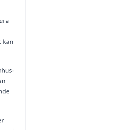
iera
t kan
mhus-
an
ande
er