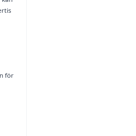
rtis
n för