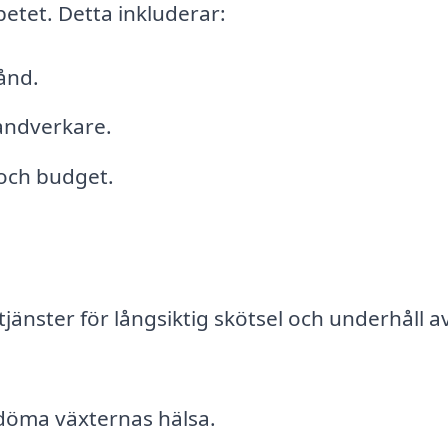
etet. Detta inkluderar:
ånd.
andverkare.
och budget.
jänster för långsiktig skötsel och underhåll a
döma växternas hälsa.