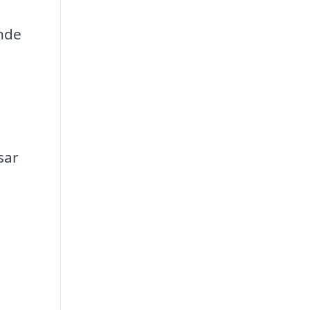
ande
sar