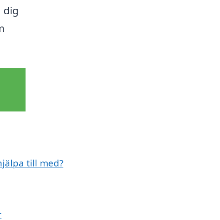
 dig
m
jälpa till med?
r