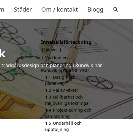
m
Städer
Om / kontakt
Blogg
Innehållsförteckning
k
gömma
1
Vad kan en
trädgårdsarkitekt i
å trädgårdsdesign och planering i Rundvik här.
Rundvik hjälpa till med?
1.1
Design och
planering
1.2
Val av växter
1.3
Hållbarhet och
miljövänliga lösningar
1.4
Projektledning och
samordning
1.5
Underhåll och
uppföljning