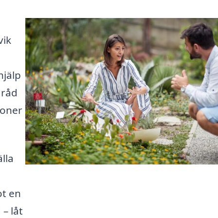
vik
hjälp
 råd
ioner
lla
ot en
– låt