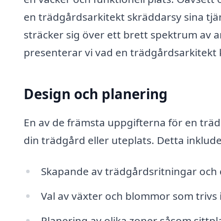
en trädgårdsarkitekt skräddarsy sina tjän
sträcker sig över ett brett spektrum av 
presenterar vi vad en trädgårdsarkitekt k
Design och planering
En av de främsta uppgifterna för en trä
din trädgård eller uteplats. Detta inklude
Skapande av trädgårdsritningar och d
Val av växter och blommor som trivs i
Planering av olika zoner såsom sitt