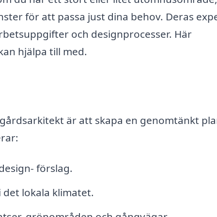
ster för att passa just dina behov. Deras expe
arbetsuppgifter och designprocesser. Här
an hjälpa till med.
dgårdsarkitekt är att skapa en genomtänkt pla
rar:
esign- förslag.
 det lokala klimatet.
platser, grönområden och gångvägar.