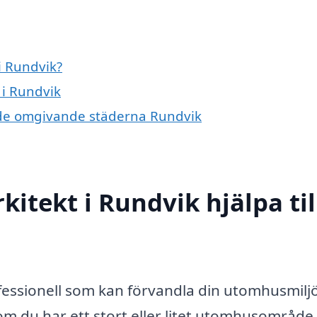
i Rundvik?
 i Rundvik
 i de omgivande städerna Rundvik
itekt i Rundvik hjälpa til
fessionell som kan förvandla din utomhusmiljö 
 om du har ett stort eller litet utomhusområde