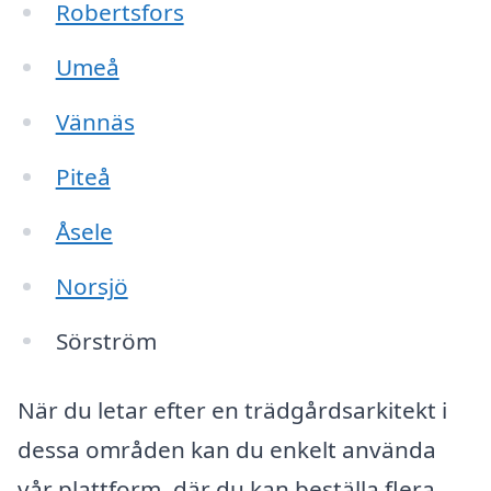
Robertsfors
Umeå
Vännäs
Piteå
Åsele
Norsjö
Sörström
När du letar efter en trädgårdsarkitekt i
dessa områden kan du enkelt använda
vår plattform, där du kan beställa flera