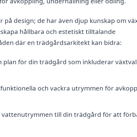
för avkoppling, underhållning eller odling.
er på design; de har även djup kunskap om väx
skapa hållbara och estetiskt tilltalande
den där en trädgårdsarkitekt kan bidra:
 plan för din trädgård som inkluderar växtval
funktionella och vackra utrymmen för avkopp
vattenutrymmen till din trädgård för att förb