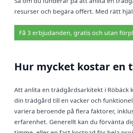
Så om du funderar på att anlita en trädgå
resurser och begära offert. Med rätt hjä
Få 3 erbjudanden, gratis och utan förpl
Hur mycket kostar en t
Att anlita en trädgårdsarkitekt i Röbäck 
din trädgård till en vacker och funktione
variera beroende på flera faktorer, inklu
erfarenhet. Generellt kan du förvänta di
timme, eller en fast kostnad för hela pr