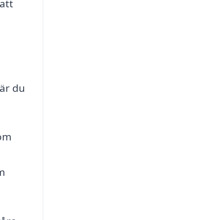
att
är du
nom
om