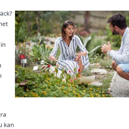
bäck?
het
in
n
n
ära
du kan