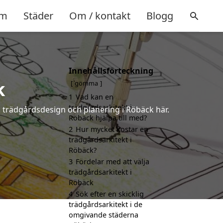
m
Städer
Om / kontakt
Blogg
Innehållsförteckning
k
gömma
1
Vad kan en
trädgårdsarkitekt i
å trädgårdsdesign och planering i Röbäck här.
Röbäck hjälpa till med?
2
Hur mycket kostar en
trädgårdsarkitekt i
Röbäck?
3
Fördelar med att välja
trädgårdsarkitekt i
Röbäck
4
Sök efter en skicklig
trädgårdsarkitekt i de
omgivande städerna