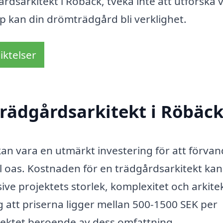
rdsarkitekt i Röbäck, tveka inte att utforska 
lp kan din drömträdgård bli verklighet.
iktelser
rädgårdsarkitekt i Röbäck
kan vara en utmärkt investering för att förvan
ll oas. Kostnaden för en trädgårdsarkitekt kan
sive projektets storlek, komplexitet och arkite
g att priserna ligger mellan 500-1500 SEK per
ojektet beroende av dess omfattning.