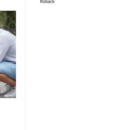
Röbäck