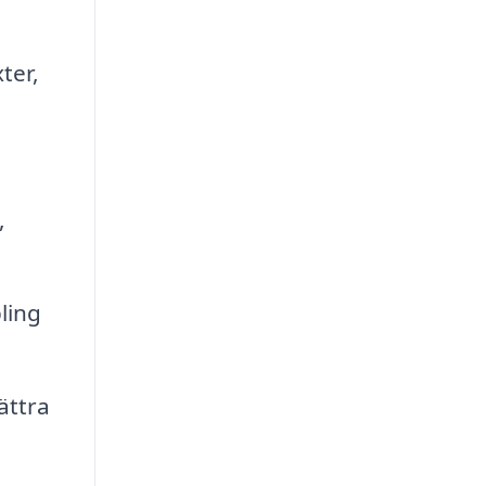
ter,
,
ling
ättra