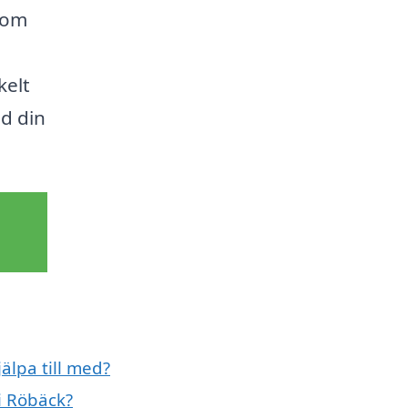
som
kelt
ed din
älpa till med?
i Röbäck?