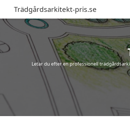
Trädgårdsarkitekt-pris.se
Letar du efter en professionell trädgårdsark