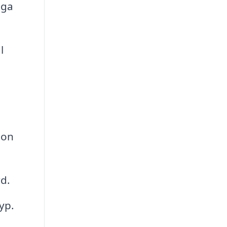
iga
l
ion
rd.
yp.