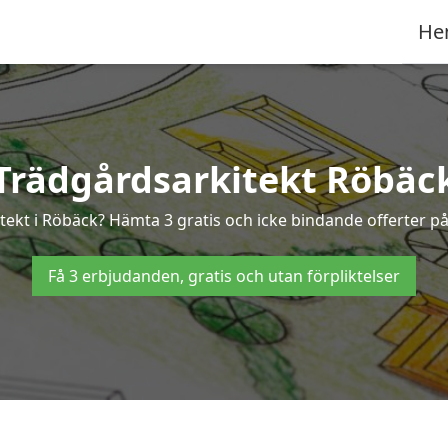
He
Trädgårdsarkitekt Röbäc
itekt i Röbäck? Hämta 3 gratis och icke bindande offerter p
Få 3 erbjudanden, gratis och utan förpliktelser