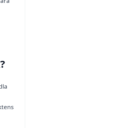
våra
?
dla
ktens