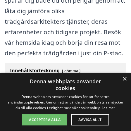
sparar dig både tid och pengar genom att
låta dig jämföra olika
trädgårdsarkitekters tjänster, deras
erfarenheter och tidigare projekt. Besök
vår hemsida idag och börja din resa mot
den perfekta trädgården i just din P-stad.
Innehållsförteckning
gömma
×
1
Översikt över svenska städer som börjar med P
Denna webbplats använder
2
Sök efter en skicklig trädgårdsarkitekt i andra städer
cookies
i Sverige
Denna webbplats använder cookies för att förbättra
användarupplevelsen. Genom att använda vår webbplats samtycker
du till alla cookies i enlighet med vår cookiepolicy.
Läs mer
Copyright 2026 - Pilanto Aps
ACCEPTERA ALLA
AVVISA ALLT
Hem
Om / kontakt
Blogg
Webbplatskarta
Villkor