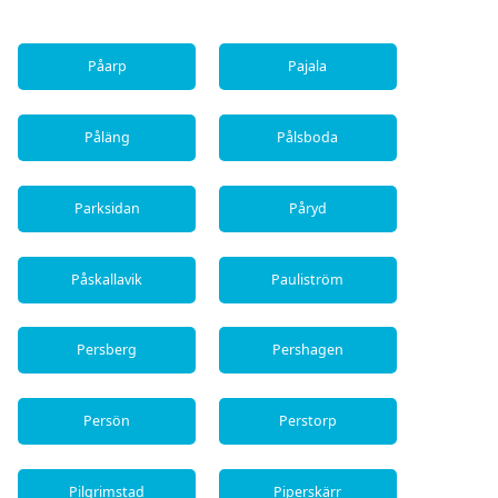
Påarp
Pajala
Påläng
Pålsboda
Parksidan
Påryd
Påskallavik
Pauliström
Persberg
Pershagen
Persön
Perstorp
Pilgrimstad
Piperskärr