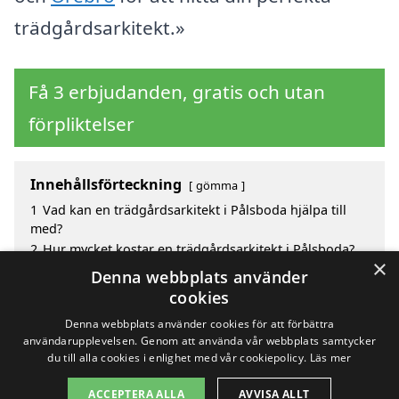
trädgårdsarkitekt.»
Få 3 erbjudanden, gratis och utan
förpliktelser
Innehållsförteckning
gömma
1
Vad kan en trädgårdsarkitekt i Pålsboda hjälpa till
med?
2
Hur mycket kostar en trädgårdsarkitekt i Pålsboda?
×
3
Fördelar med att välja trädgårdsarkitekt i Pålsboda
Denna webbplats använder
4
Sök efter en skicklig trädgårdsarkitekt i de
cookies
omgivande städerna Pålsboda
Denna webbplats använder cookies för att förbättra
användarupplevelsen. Genom att använda vår webbplats samtycker
du till alla cookies i enlighet med vår cookiepolicy.
Läs mer
Copyright 2026 - Pilanto Aps
ACCEPTERA ALLA
AVVISA ALLT