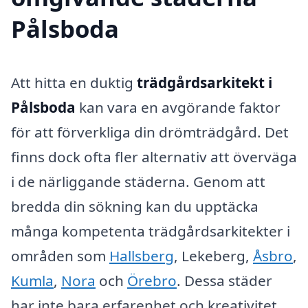
Pålsboda
Att hitta en duktig
trädgårdsarkitekt i
Pålsboda
kan vara en avgörande faktor
för att förverkliga din drömträdgård. Det
finns dock ofta fler alternativ att överväga
i de närliggande städerna. Genom att
bredda din sökning kan du upptäcka
många kompetenta trädgårdsarkitekter i
områden som
Hallsberg
, Lekeberg,
Åsbro
,
Kumla
,
Nora
och
Örebro
. Dessa städer
har inte bara erfarenhet och kreativitet,