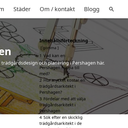
m
Städer
Om / kontakt
Blogg
Innehållsförteckning
gen
gömma
1
Vad kan en
trädgårdsarkitekt i
å trädgårdsdesign och planering i Pershagen här.
Pershagen hjälpa till
med?
2
Hur mycket kostar en
trädgårdsarkitekt i
Pershagen?
3
Fördelar med att välja
trädgårdsarkitekt i
Pershagen
4
Sök efter en skicklig
trädgårdsarkitekt i de