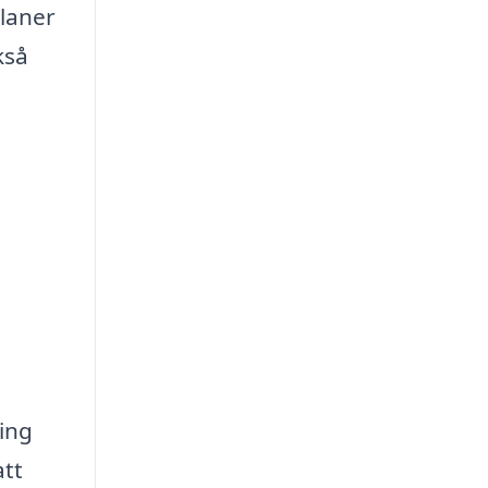
planer
kså
ning
att