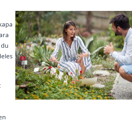
skapa
ara
 du
deles
t
den