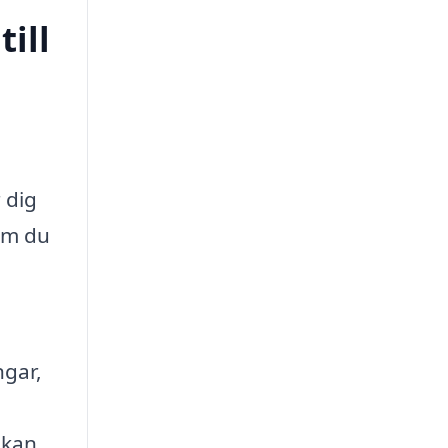
ill
 dig
 om du
ngar,
 kan