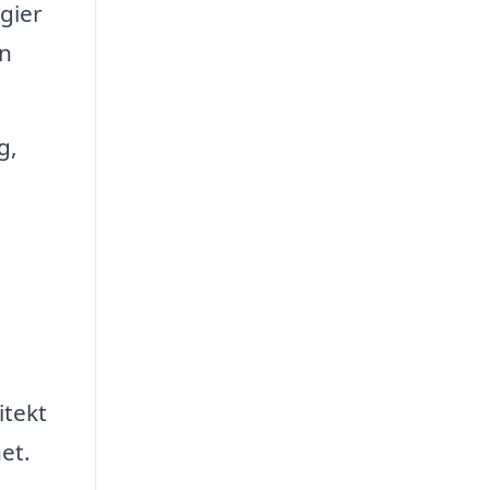
gier
in
g,
itekt
et.