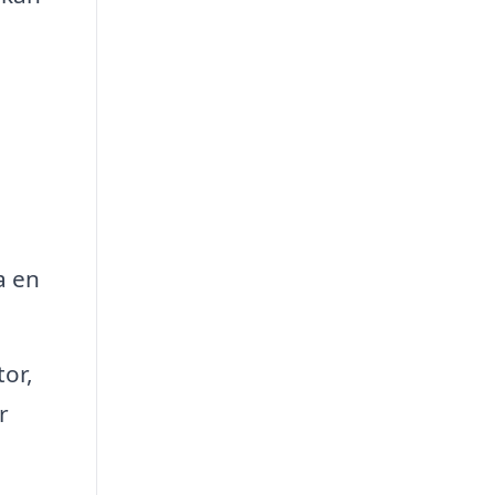
a en
tor,
r