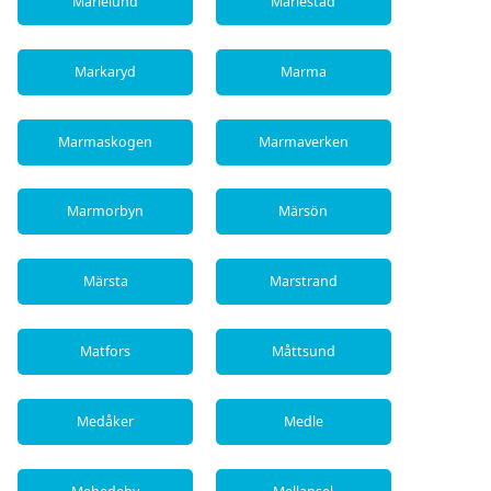
Marielund
Mariestad
Markaryd
Marma
Marmaskogen
Marmaverken
Marmorbyn
Märsön
Märsta
Marstrand
Matfors
Måttsund
Medåker
Medle