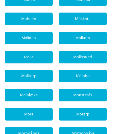
Moholm
Möklinta
Moliden
Molkom
Mölle
Mollösund
Mölltorp
Mölnbo
Mölnlycke
Mönsterås
Mora
Mörarp
Mörbylånga
Morgongåva