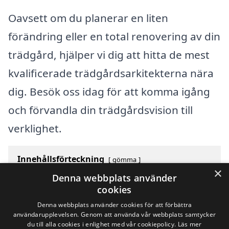
Oavsett om du planerar en liten
förändring eller en total renovering av din
trädgård, hjälper vi dig att hitta de mest
kvalificerade trädgårdsarkitekterna nära
dig. Besök oss idag för att komma igång
och förvandla din trädgårdsvision till
verklighet.
Innehållsförteckning
gömma
×
1
Översikt över svenska städer som börjar med M
Denna webbplats använder
2
Sök efter en skicklig trädgårdsarkitekt i andra städer
cookies
i Sverige
Denna webbplats använder cookies för att förbättra
användarupplevelsen. Genom att använda vår webbplats samtycker
du till alla cookies i enlighet med vår cookiepolicy.
Läs mer