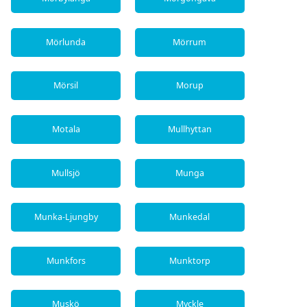
Mörlunda
Mörrum
Mörsil
Morup
Motala
Mullhyttan
Mullsjö
Munga
Munka-Ljungby
Munkedal
Munkfors
Munktorp
Muskö
Myckle