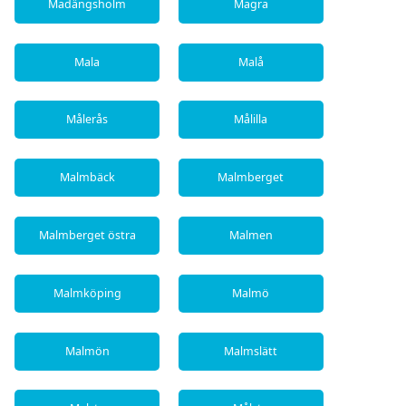
Madängsholm
Magra
Mala
Malå
Målerås
Målilla
Malmbäck
Malmberget
Malmberget östra
Malmen
Malmköping
Malmö
Malmön
Malmslätt