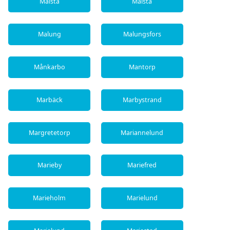
Malsta
Målsta
Malung
Malungsfors
Månkarbo
Mantorp
Marbäck
Marbystrand
Margretetorp
Mariannelund
Marieby
Mariefred
Marieholm
Marielund