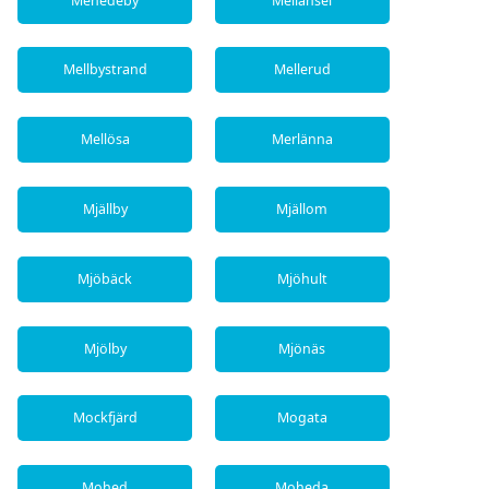
Mehedeby
Mellansel
Mellbystrand
Mellerud
Mellösa
Merlänna
Mjällby
Mjällom
Mjöbäck
Mjöhult
Mjölby
Mjönäs
Mockfjärd
Mogata
Mohed
Moheda