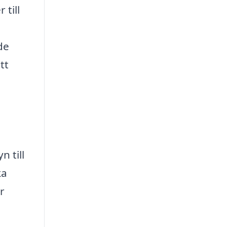
till
de
tt
 till
ka
r