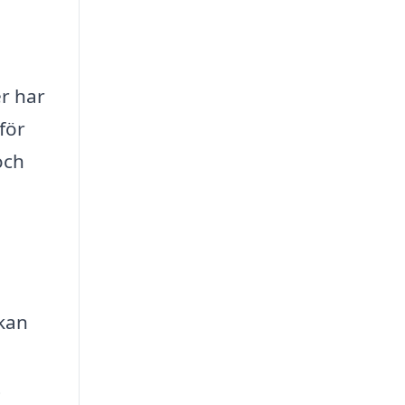
er har
för
och
 kan
t