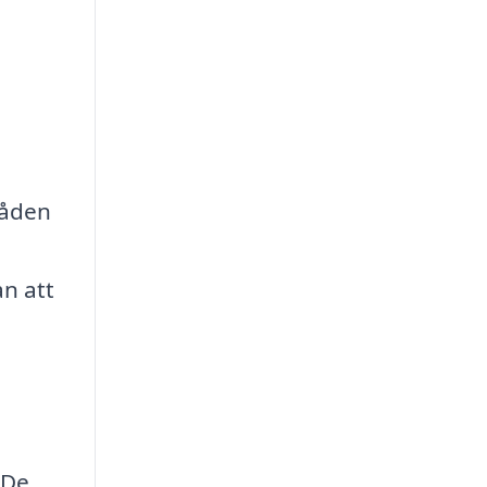
råden
n att
 De