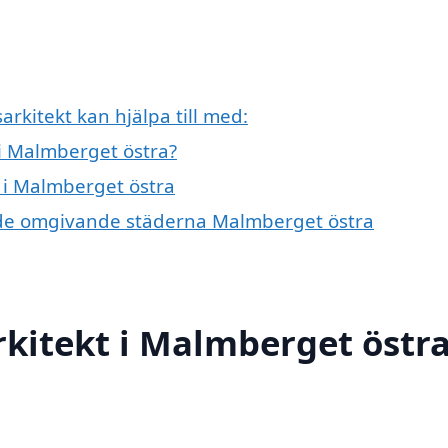
kitekt kan hjälpa till med:
i Malmberget östra?
t i Malmberget östra
 i de omgivande städerna Malmberget östra
kitekt i Malmberget östr