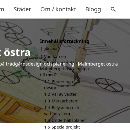
m
Städer
Om / kontakt
Blogg
Innehållsförteckning
 östra
gömma
1
Vad kan en
trädgårdsarkitekt i
r på trädgårdsdesign och planering i Malmberget östra
Malmberget östra hjälpa
till med?
1.1
Planering och
design
1.2
Val av växter
1.3
Markarbeten
1.4
Belysning och
vattensystem
1.5
Underhållsplaner
1.6
Specialprojekt