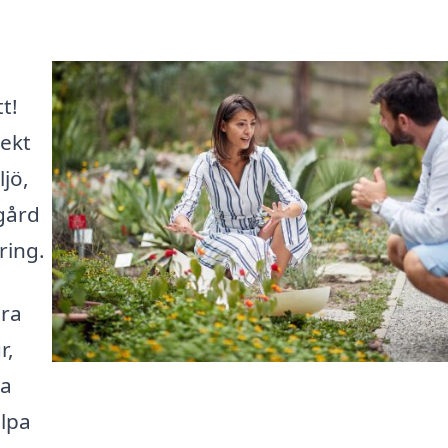
t!
tekt
jö,
gård
ring.
ära
r,
ta
älpa