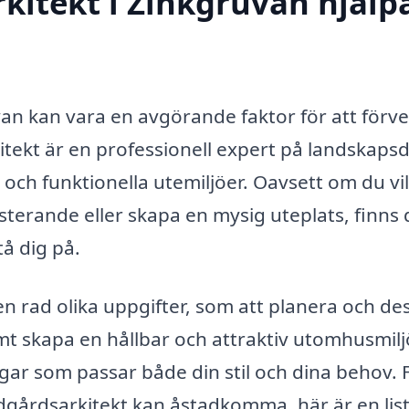
kitekt i Zinkgruvan hjälp
van kan vara en avgörande faktor för att förve
ekt är en professionell expert på landskaps
 och funktionella utemiljöer. Oavsett om du vil
terande eller skapa en mysig uteplats, finns 
å dig på.
en rad olika uppgifter, som att planera och de
amt skapa en hållbar och attraktiv utomhusmilj
gar som passar både din stil och dina behov. 
ädgårdsarkitekt kan åstadkomma, här är en lis