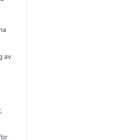
na
g av
,
för