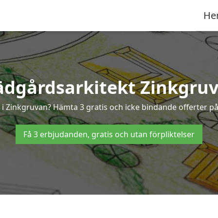
He
ädgårdsarkitekt Zinkgru
t i Zinkgruvan? Hämta 3 gratis och icke bindande offerter p
Få 3 erbjudanden, gratis och utan förpliktelser