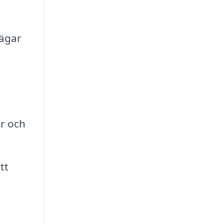
vägar
a
er och
tt