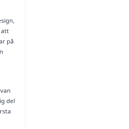
esign,
att
ar på
in
uvan
ig del
rsta