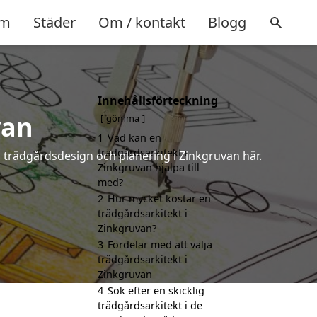
m
Städer
Om / kontakt
Blogg
Innehållsförteckning
van
gömma
1
Vad kan en
trädgårdsarkitekt i
å trädgårdsdesign och planering i Zinkgruvan här.
Zinkgruvan hjälpa till
med?
2
Hur mycket kostar en
trädgårdsarkitekt i
Zinkgruvan?
3
Fördelar med att välja
trädgårdsarkitekt i
Zinkgruvan
4
Sök efter en skicklig
trädgårdsarkitekt i de