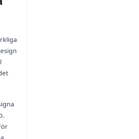
a
rkliga
design
l
det
signa
ö.
För
ta