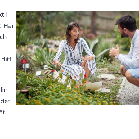
t i
! Här
och
ditt
din
 det
åt