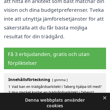
att hitta en arkitekt som bäst matchar din
vision och dina budgetpreferenser. Tveka
inte att utnyttja jämförelsetjänster för att
säkerställa att du får bästa möjliga
resultat för din trädgård.
Få 3 erbjudanden, gratis och utan
förpliktelser
Innehållsförteckning
gömma
1
Vad kan en trädgårdsarkitekt i Taberg hjälpa till med?
2
Hur mycket kostar en trädgårdsarkitekt i Taberg?
×
3
Fördelar med att välja trädgårdsarkitekt i Taberg
Denna webbplats använder
4
Sök efter en skicklig trädgårdsarkitekt i de
cookies
omgivande städerna till Taberg