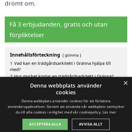
drömt om.
Få 3 erbjudanden, gratis och utan
förpliktelser
Innehållsförteckning
gömma
1
Vad kan en trädgårdsarkitekt i Gränna hjälpa till
med?
2
Hur mycket kostar en trädgårdsarkitekt i Gränna?
×
3
Fördelar med att välja trädgårdsarkitekt i Gränna
Denna webbplats använder
4
Sök efter en skicklig trädgårdsarkitekt i de
cookies
omgivande städerna kring Gränna
Denna webbplats använder cookies för att förbättra
användarupplevelsen. Genom att använda vår webbplats samtycker
du till alla cookies i enlighet med vår cookiepolicy.
Läs mer
Copyright 2026 - Pilanto Aps
ACCEPTERA ALLA
AVVISA ALLT
Hem
Om / kontakt
Blogg
Webbplatskarta
Villkor