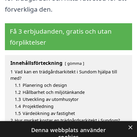
förverkliga den.
Få 3 erbjudanden, gratis och utan
förpliktelser
Innehållsförteckning
gömma
1
Vad kan en trädgårdsarkitekt i Sundom hjälpa till
med?
1.1
Planering och design
1.2
Hållbarhet och miljötänkande
1.3
Utveckling av utomhusytor
1.4
Projektledning
1.5
Värdeökning av fastighet
2
Hur mycket kostar en trädgårdsarkitekt i Sundom?
×
3
Fördelar med att välja trädgårdsarkitekt i Sundom
Denna webbplats använder
4
Sök efter en skicklig trädgårdsarkitekt i de