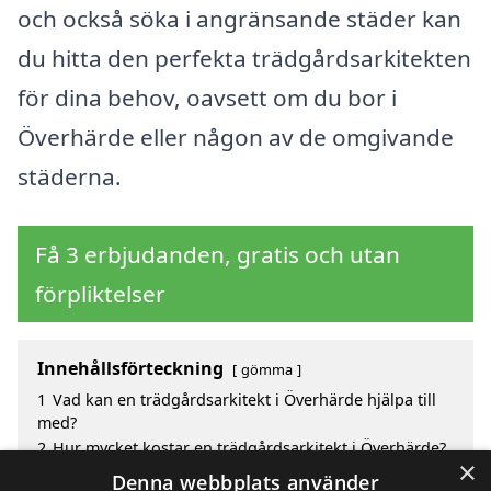
och också söka i angränsande städer kan
du hitta den perfekta trädgårdsarkitekten
för dina behov, oavsett om du bor i
Överhärde eller någon av de omgivande
städerna.
Få 3 erbjudanden, gratis och utan
förpliktelser
Innehållsförteckning
gömma
1
Vad kan en trädgårdsarkitekt i Överhärde hjälpa till
med?
2
Hur mycket kostar en trädgårdsarkitekt i Överhärde?
×
3
Fördelar med att välja trädgårdsarkitekt i Överhärde
Denna webbplats använder