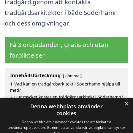
trädgård genom att kontakta
trädgårdsarkitekter i både Söderhamn
och dess omgivningar!
Få 3 erbjudanden, gratis och utan
förpliktelser
Innehållsförteckning
gömma
1
Vad kan en trädgårdsarkitekt i Söderhamn hjälpa till
med?
2
Hur mycket kostar en trädgårdsarkitekt i Söderhamn?
×
3
Fördelar med att välja trädgårdsarkitekt i Söderhamn
Denna webbplats använder
4
Sök efter en skicklig trädgårdsarkitekt i de
cookies
omgivande städerna Söderhamn
Denna webbplats använder cookies för att förbättra
användarupplevelsen. Genom att använda vår webbplats samtycker