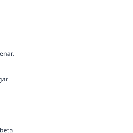
m
enar,
gar
rbeta