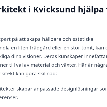
itekt i Kvicksund hjälpa t
xpert på att skapa hållbara och estetiska
dla en liten trädgård eller en stor tomt, kan 
liga dina visioner. Deras kunskaper innefattar
r till val av material och växter. Här är någr
itekt kan göra skillnad:
tekter skapar anpassade designlösningar so
erenser.