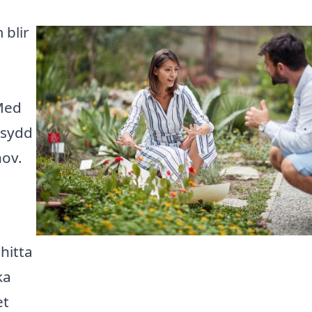
blir
 Med
rsydd
hov.
hitta
ka
et