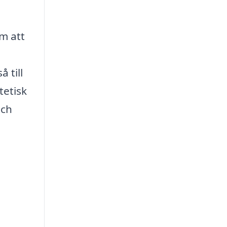
om att
 till
tetisk
och