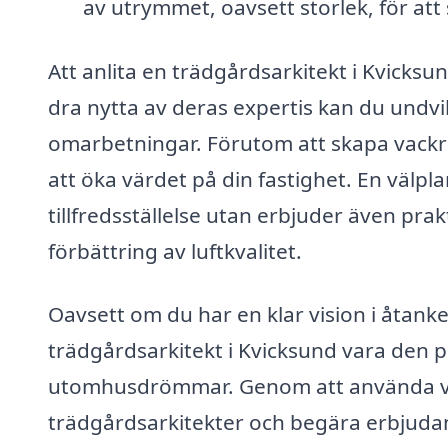
av utrymmet, oavsett storlek, för at
Att anlita en trädgårdsarkitekt i Kvicksu
dra nytta av deras expertis kan du undvi
omarbetningar. Förutom att skapa vackra 
att öka värdet på din fastighet. En välp
tillfredsställelse utan erbjuder även p
förbättring av luftkvalitet.
Oavsett om du har en klar vision i åtanke
trädgårdsarkitekt i Kvicksund vara den pe
utomhusdrömmar. Genom att använda vår
trädgårdsarkitekter och begära erbjudande