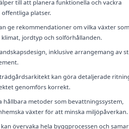
lper till att planera funktionella och vackra
ffentliga platser.
kan ge rekommendationer om vilka växter so
 klimat, jordtyp och solförhållanden.
 landskapsdesign, inklusive arrangemang av st
lement.
trädgårdsarkitekt kan göra detaljerade ritnin
ojektet genomförs korrekt.
 hållbara metoder som bevattningssystem,
hemska växter för att minska miljöpåverkan.
 kan övervaka hela byggprocessen och sama