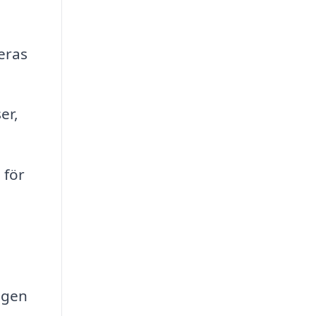
eras
er,
 för
ngen