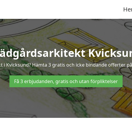
He
rädgårdsarkitekt Kvicksu
kt i Kvicksund? Hämta 3 gratis och icke bindande offerter p
Få 3 erbjudanden, gratis och utan förpliktelser