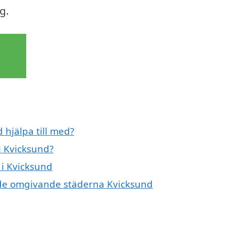
g.
 hjälpa till med?
i Kvicksund?
 i Kvicksund
 i de omgivande städerna Kvicksund