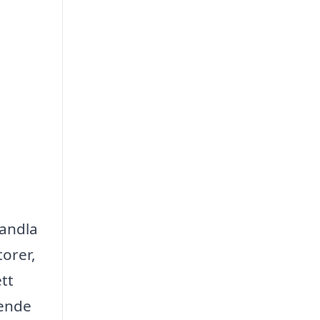
!
vandla
torer,
tt
oende