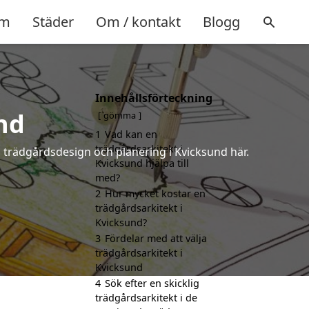
m
Städer
Om / kontakt
Blogg
Innehållsförteckning
nd
gömma
1
Vad kan en
trädgårdsarkitekt i
å trädgårdsdesign och planering i Kvicksund här.
Kvicksund hjälpa till
med?
2
Hur mycket kostar en
trädgårdsarkitekt i
Kvicksund?
3
Fördelar med att välja
trädgårdsarkitekt i
Kvicksund
4
Sök efter en skicklig
trädgårdsarkitekt i de