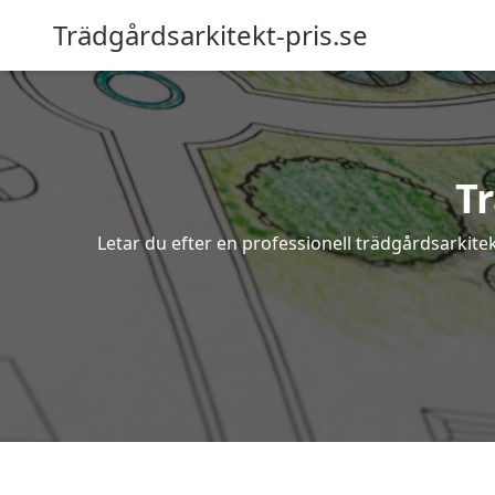
Trädgårdsarkitekt-pris.se
T
Letar du efter en professionell trädgårdsarkite