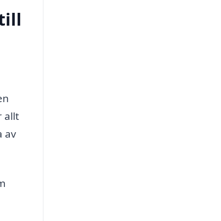
ill
en
 allt
a av
m