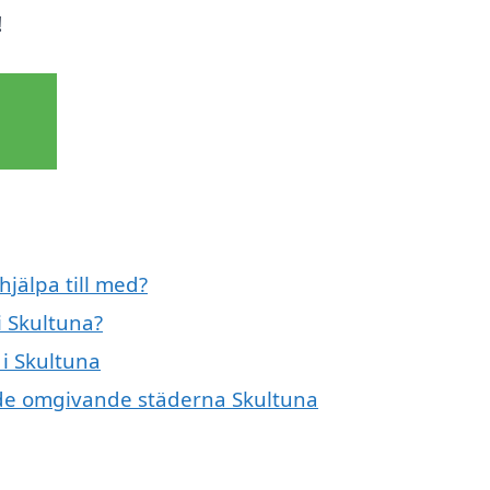
!
hjälpa till med?
i Skultuna?
 i Skultuna
i de omgivande städerna Skultuna