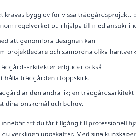
det krävas bygglov för vissa trädgårdsprojekt. 
nom regelverket och hjälpa till med ansöknin
 med att genomföra designen kan
m projektledare och samordna olika hantverk
ädgårdsarkitekter erbjuder också
att hålla trädgården i toppskick.
ädgård är den andra lik; en trädgårdsarkitekt
ust dina önskemål och behov.
innebär att du får tillgång till professionell hj
som du verkligen uppskattar. Med sina kunskape