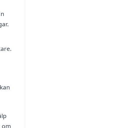
En
gar.
are.
 kan
älp
r om