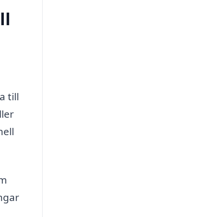
ll
till
ler
ell
om
ingar