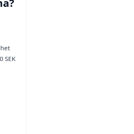
na?
nhet
00 SEK