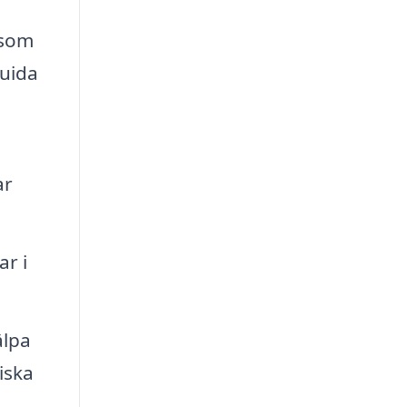
 som
guida
ar
r i
älpa
iska