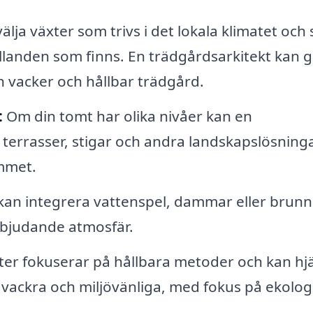
lja växter som trivs i det lokala klimatet och
llanden som finns. En trädgårdsarkitekt kan 
 en vacker och hållbar trädgård.
:
Om din tomt har olika nivåer kan en
pa terrasser, stigar och andra landskapslösning
ymmet.
kan integrera vattenspel, dammar eller brunna
nbjudande atmosfär.
er fokuserar på hållbara metoder och kan hj
e vackra och miljövänliga, med fokus på ekolog