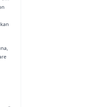
on
 kan
una,
are