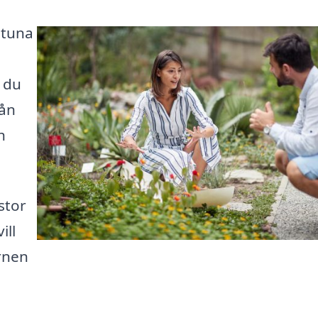
ltuna
 du
rån
h
stor
ill
arnen