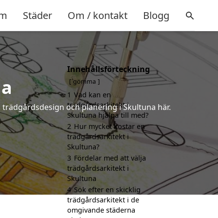
m
Städer
Om / kontakt
Blogg
Innehållsförteckning
na
gömma
1
Vad kan en
trädgårdsarkitekt i
å trädgårdsdesign och planering i Skultuna här.
Skultuna hjälpa till med?
2
Hur mycket kostar en
trädgårdsarkitekt i
Skultuna?
3
Fördelar med att välja
trädgårdsarkitekt i
Skultuna
4
Sök efter en skicklig
trädgårdsarkitekt i de
omgivande städerna