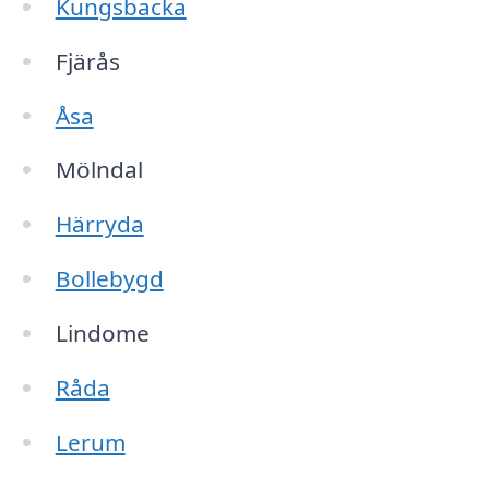
Kungsbacka
Fjärås
Åsa
Mölndal
Härryda
Bollebygd
Lindome
Råda
Lerum