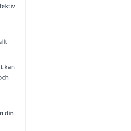
fektiv
llt
kt kan
och
m din