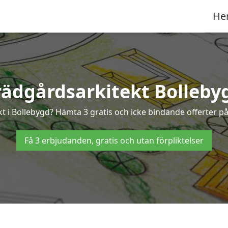
He
rädgårdsarkitekt Bolleby
kt i Bollebygd? Hämta 3 gratis och icke bindande offerter p
Få 3 erbjudanden, gratis och utan förpliktelser