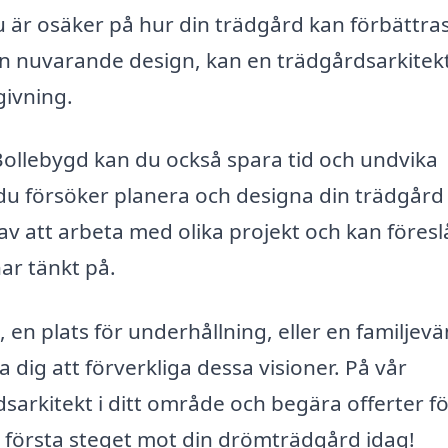
är osäker på hur din trädgård kan förbättras
in nuvarande design, kan en trädgårdsarkitek
ivning.
Bollebygd kan du också spara tid och undvika
u försöker planera och designa din trädgård s
av att arbeta med olika projekt och kan föresl
ar tänkt på.
 plats för underhållning, eller en familjevä
 dig att förverkliga dessa visioner. På vår
sarkitekt i ditt område och begära offerter fö
et första steget mot din drömträdgård idag!