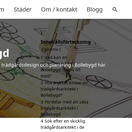
m
Städer
Om / kontakt
Blogg
Innehållsförteckning
gd
gömma
1
Vad kan en
trädgårdsarkitekt i
å trädgårdsdesign och planering i Bollebygd här.
Bollebygd hjälpa till
med?
2
Hur mycket kostar en
trädgårdsarkitekt i
Bollebygd?
3
Fördelar med att välja
trädgårdsarkitekt i
Bollebygd
4
Sök efter en skicklig
trädgårdsarkitekt i de