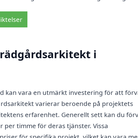
iktelser
rädgårdsarkitekt i
gd kan vara en utmärkt investering för att för
årdsarkitekt varierar beroende på projektets
tektens erfarenhet. Generellt sett kan du för
 per timme för deras tjänster. Vissa
riser för specifika projekt, vilket kan vara me