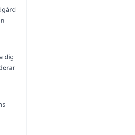
ädgård
an
a dig
uderar
ns