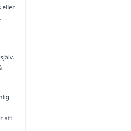
 eller
t
jälv.
å
nlig
r att