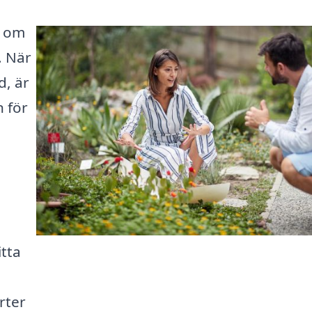
r om
. När
d, är
n för
itta
rter