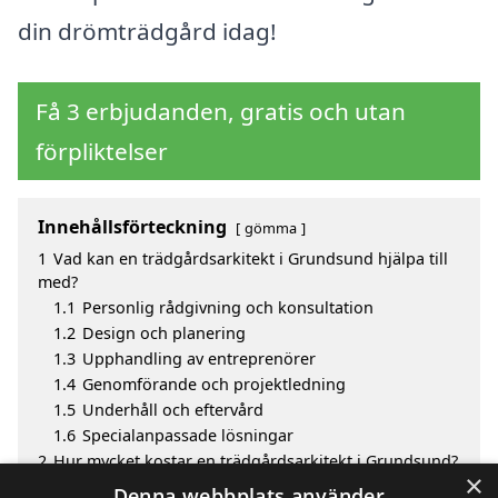
din drömträdgård idag!
Få 3 erbjudanden, gratis och utan
förpliktelser
Innehållsförteckning
gömma
1
Vad kan en trädgårdsarkitekt i Grundsund hjälpa till
med?
1.1
Personlig rådgivning och konsultation
1.2
Design och planering
1.3
Upphandling av entreprenörer
1.4
Genomförande och projektledning
1.5
Underhåll och eftervård
1.6
Specialanpassade lösningar
2
Hur mycket kostar en trädgårdsarkitekt i Grundsund?
×
3
Fördelar med att välja trädgårdsarkitekt i Grundsund
Denna webbplats använder