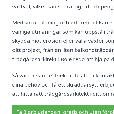
växtval, vilket kan spara dig tid och peng
Med sin utbildning och erfarenhet kan en 
vanliga utmaningar som kan uppstå i tr
skydda mot erosion eller välja växter so
ditt projekt, från en liten balkongträdgår
trädgårdsarkitekt i Böle redo att hjälpa d
Så varför vänta? Tveka inte att ta kontak
dina behov och få ett skräddarsytt erbju
att hitta rätt trädgårdsarkitekt i ditt o
Få 3 erbjudanden, gratis och utan förpl