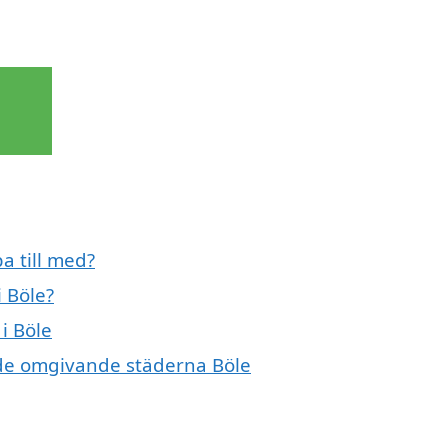
a till med?
 Böle?
i Böle
i de omgivande städerna Böle