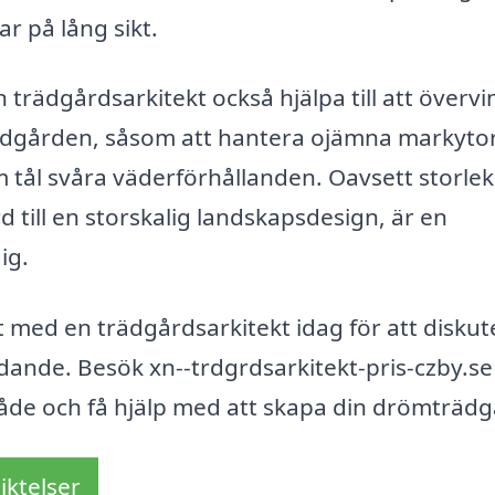
ar på lång sikt.
trädgårdsarkitekt också hjälpa till att överv
ädgården, såsom att hantera ojämna markytor
m tål svåra väderförhållanden. Oavsett storle
d till en storskalig landskapsdesign, är en
ig.
t med en trädgårdsarkitekt idag för att diskut
dande. Besök xn--trdgrdsarkitekt-pris-czby.se
mråde och få hjälp med att skapa din drömträdg
iktelser