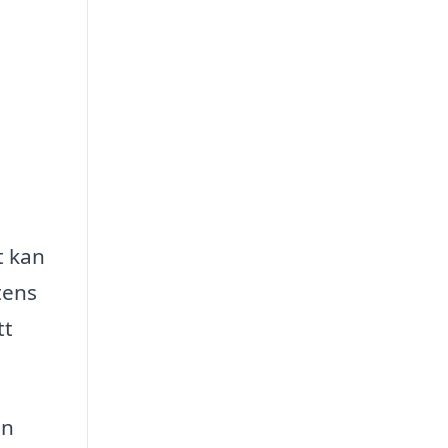
t kan
tens
tt
en