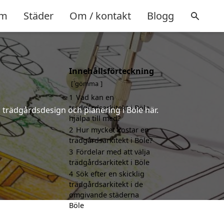
m
Städer
Om / kontakt
Blogg
Innehållsförteckning
gömma
1
Vad kan en
trädgårdsarkitekt i Böle
å trädgårdsdesign och planering i Böle här.
hjälpa till med?
2
Hur mycket kostar en
trädgårdsarkitekt i Böle?
3
Fördelar med att välja
trädgårdsarkitekt i Böle
4
Sök efter en skicklig
trädgårdsarkitekt i de
omgivande städerna
Böle