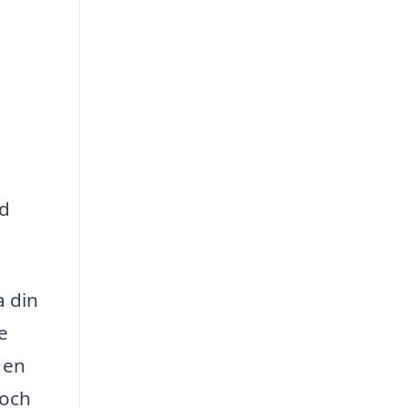
rd
a din
e
 en
 och