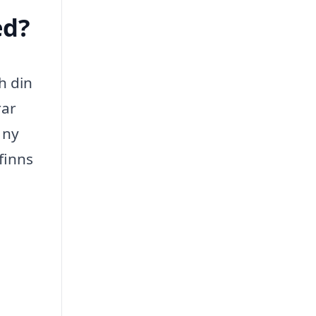
ed?
h din
rar
 ny
finns