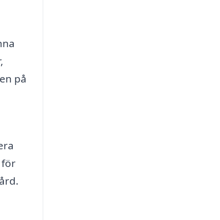
inna
,
ken på
era
 för
ård.