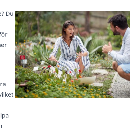
e? Du
för
mer
era
vilket
älpa
n