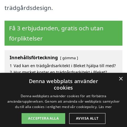
trädgårdsdesign.
Få 3 erbjudanden, gratis och utan
förpliktelser
Innehållsförteckning
gömma
1
Vad kan en trädgårdsarkitekt i Bleket hjälpa till med?
2
Hur mycket kostar en trädgårdsarkitekt i Bleket?
×
3
Fördelar med att välja trädgårdsarkitekt i Bleket
Denna webbplats använder
4
Sök efter en skicklig trädgårdsarkitekt i de
cookies
omgivande städerna Bleket
Denna webbplats använder cookies för att förbättra
användarupplevelsen. Genom att använda vår webbplats samtycker
du till alla cookies i enlighet med vår cookiepolicy.
Läs mer
Copyright 2026 - Pilanto Aps
ACCEPTERA ALLA
AVVISA ALLT
Hem
Om / kontakt
Blogg
Webbplatskarta
Villkor