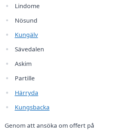
Lindome
Nösund
Kungälv
Sävedalen
Askim
Partille
Härryda
Kungsbacka
Genom att ansöka om offert på