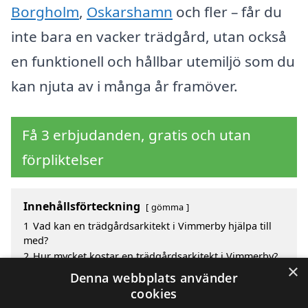
Borgholm
,
Oskarshamn
och fler – får du
inte bara en vacker trädgård, utan också
en funktionell och hållbar utemiljö som du
kan njuta av i många år framöver.
Få 3 erbjudanden, gratis och utan
förpliktelser
Innehållsförteckning
gömma
1
Vad kan en trädgårdsarkitekt i Vimmerby hjälpa till
med?
2
Hur mycket kostar en trädgårdsarkitekt i Vimmerby?
×
3
Fördelar med att välja trädgårdsarkitekt i Vimmerby
Denna webbplats använder
4
Sök efter en skicklig trädgårdsarkitekt i de
cookies
omgivande städerna Vimmerby