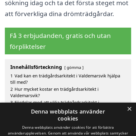
sökning idag och ta det första steget mot
att förverkliga dina drömträdgårdar.
Få 3 erbjudanden, gratis och utan
förpliktelser
Innehållsförteckning
gömma
1
Vad kan en trädgårdsarkitekt i Valdemarsvik hjälpa
till med?
2
Hur mycket kostar en trädgårdsarkitekt i
Valdemarsvik?
3
Fördelar med att välja trädgårdsarkitekt i
×
Valdemarsvik
Denna webbplats använder
4
Sök efter en skicklig trädgårdsarkitekt i de
cookies
omgivande städerna Valdemarsvik
Denna webbplats använder cookies för att förbättra
användarupplevelsen. Genom att använda vår webbplats samtycker