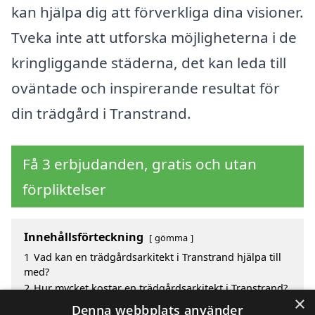
kan hjälpa dig att förverkliga dina visioner.
Tveka inte att utforska möjligheterna i de
kringliggande städerna, det kan leda till
oväntade och inspirerande resultat för
din trädgård i Transtrand.
Få 3 erbjudanden, gratis och utan
förpliktelser
Innehållsförteckning
gömma
1
Vad kan en trädgårdsarkitekt i Transtrand hjälpa till
med?
2
Hur mycket kostar en trädgårdsarkitekt i Transtrand?
×
3
Fördelar med att välja trädgårdsarkitekt i Transtrand
Denna webbplats använder