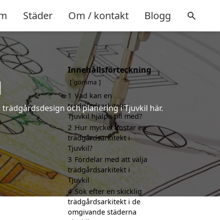
m
Städer
Om / kontakt
Blogg
Innehållsförteckning
l
gömma
1
Vad kan en
trädgårdsarkitekt i
 trädgårdsdesign och planering i Tjuvkil här.
Tjuvkil hjälpa till med?
2
Hur mycket kostar en
trädgårdsarkitekt i
Tjuvkil?
3
Fördelar med att välja
trädgårdsarkitekt i
Tjuvkil
4
Sök efter en skicklig
trädgårdsarkitekt i de
omgivande städerna