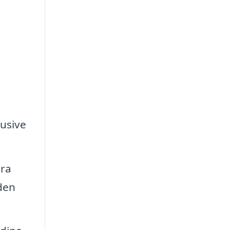
lusive
era
 den