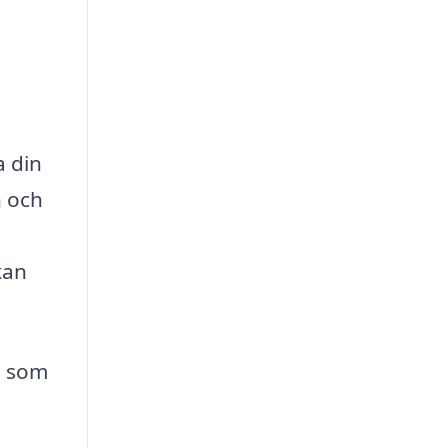
a din
n och
kan
d som