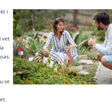
kt i
i vet
la
 oas.
u se
et.