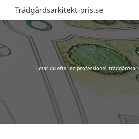
Trädgårdsarkitekt-pris.se
Letar du efter en professionell trädgårdsark