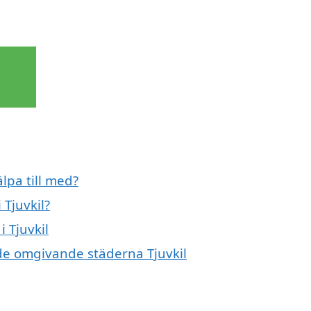
älpa till med?
 Tjuvkil?
i Tjuvkil
i de omgivande städerna Tjuvkil