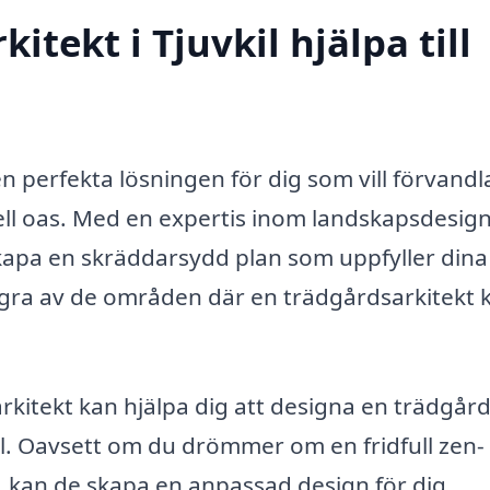
tekt i Tjuvkil hjälpa till
en perfekta lösningen för dig som vill förvandl
nell oas. Med en expertis inom landskapsdesig
kapa en skräddarsydd plan som uppfyller dina
ågra av de områden där en trädgårdsarkitekt 
kitekt kan hjälpa dig att designa en trädgår
til. Oavsett om du drömmer om en fridfull zen-
d, kan de skapa en anpassad design för dig.