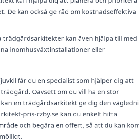
tekt kan hjälpa dig att planera och prioritera
get. De kan också ge råd om kostnadseffektiva
 trädgårdsarkitekter kan även hjälpa till med 
gna inomhusväxtinstallationer eller
uvkil får du en specialist som hjälper dig att
trädgård. Oavsett om du vill ha en stor
 kan en trädgårdsarkitekt ge dig den vägledn
kitekt-pris-czby.se kan du enkelt hitta
 område och begära en offert, så att du kan ko
möjligt.