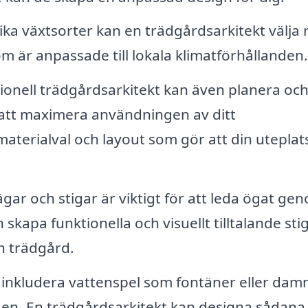
a växtsorter kan en trädgårdsarkitekt välja r
om är anpassade till lokala klimatförhållanden.
ionell trädgårdsarkitekt kan även planera oc
 att maximera användningen av ditt
erialval och layout som gör att din uteplats
ar och stigar är viktigt för att leda ögat ge
kapa funktionella och visuellt tilltalande sti
n trädgård.
 inkludera vattenspel som fontäner eller da
den. En trädgårdsarkitekt kan designa sådana