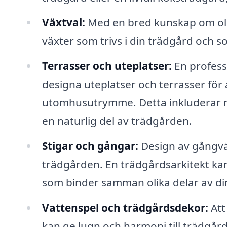
Växtval:
Med en bred kunskap om olik
växter som trivs i din trädgård och s
Terrasser och uteplatser:
En profess
designa uteplatser och terrasser för
utomhusutrymme. Detta inkluderar mat
en naturlig del av trädgården.
Stigar och gångar:
Design av gångväg
trädgården. En trädgårdsarkitekt kan s
som binder samman olika delar av di
Vattenspel och trädgårdsdekor:
Att
kan ge lugn och harmoni till trädgår