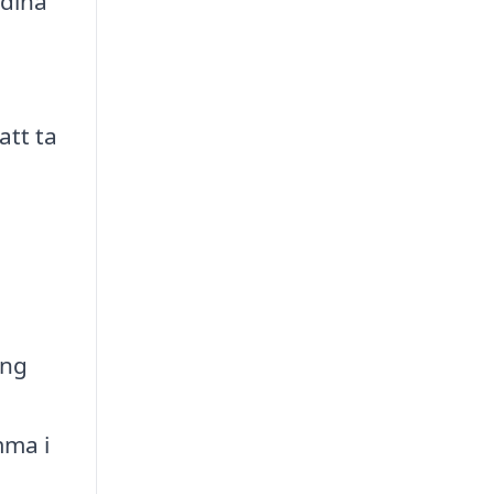
 dina
att ta
ing
mma i