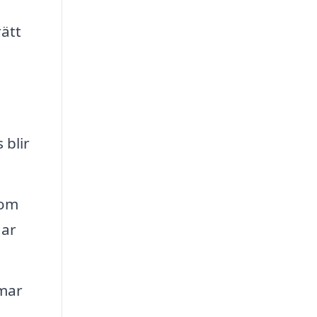
ätt
h
 blir
nom
gar
mmar