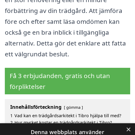
förbättring av din trädgård. Att jämföra
före och efter samt läsa omdömen kan
också ge en bra inblick i tillgängliga
alternativ. Detta gör det enklare att fatta
ett välgrundat beslut.
Få 3 erbjudanden, gratis och utan
förpliktelser
Innehållsförteckning
gömma
1
Vad kan en trädgårdsarkitekt i Tibro hjälpa till med?
2
Hur mycket kostar en trädgårdsarkitekt i Tibro?
×
3
Fördelar med att välja trädgårdsarkitekt i Tibro
Denna webbplats använder