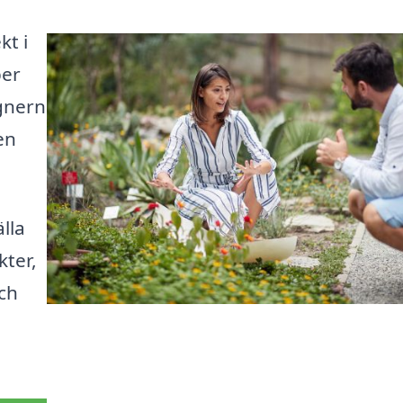
kt i
per
ignern
en
lla
kter,
och