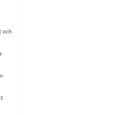
t och
a
ar
tt