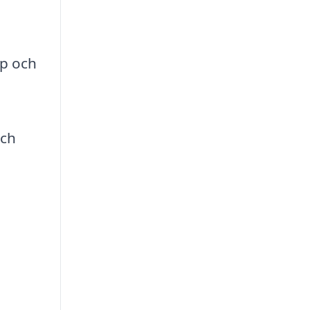
ap och
och