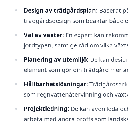
Design av trädgårdsplan:
Baserat på
trädgårdsdesign som beaktar både est
Val av växter:
En expert kan rekomme
jordtypen, samt ge råd om vilka väx
Planering av utemiljö:
De kan design
element som gör din trädgård mer an
Hållbarhetslösningar:
Trädgårdsarkit
som regnvattenåtervinning och växtv
Projektledning:
De kan även leda och
arbeta med andra proffs som landsk