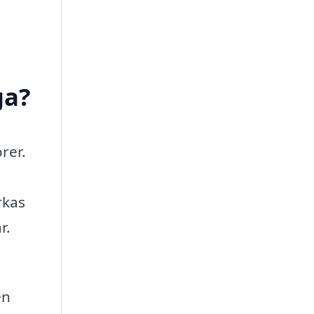
ga?
rer.
rkas
r.
en