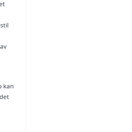
et
stil
 av
p kan
 det