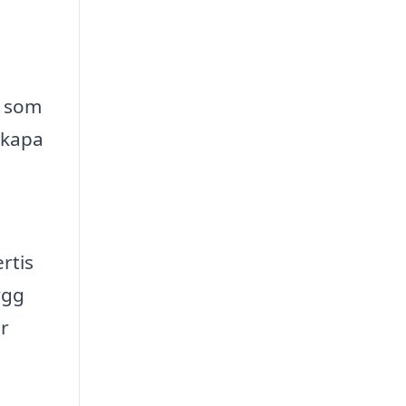
d som
 skapa
rtis
ygg
or