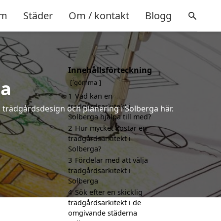
m
Städer
Om / kontakt
Blogg
Innehållsförteckning
ga
gömma
1
Vad kan en
trädgårdsarkitekt i
å trädgårdsdesign och planering i Solberga här.
Solberga hjälpa till med?
2
Hur mycket kostar en
trädgårdsarkitekt i
Solberga?
3
Fördelar med att välja
trädgårdsarkitekt i
Solberga
4
Sök efter en skicklig
trädgårdsarkitekt i de
omgivande städerna