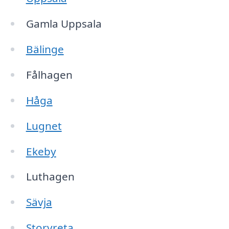
Gamla Uppsala
Bälinge
Fålhagen
Håga
Lugnet
Ekeby
Luthagen
Sävja
Storvreta