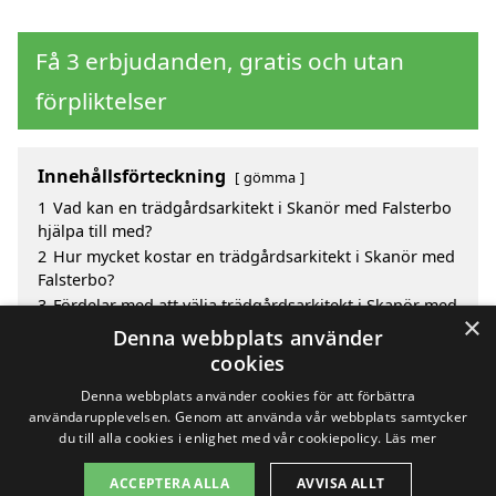
Få 3 erbjudanden, gratis och utan
förpliktelser
Innehållsförteckning
gömma
1
Vad kan en trädgårdsarkitekt i Skanör med Falsterbo
hjälpa till med?
2
Hur mycket kostar en trädgårdsarkitekt i Skanör med
Falsterbo?
3
Fördelar med att välja trädgårdsarkitekt i Skanör med
×
Falsterbo
Denna webbplats använder
4
Sök efter en skicklig trädgårdsarkitekt i de
cookies
omgivande städerna Skanör med Falsterbo
Denna webbplats använder cookies för att förbättra
användarupplevelsen. Genom att använda vår webbplats samtycker
du till alla cookies i enlighet med vår cookiepolicy.
Läs mer
Copyright 2026 - Pilanto Aps
ACCEPTERA ALLA
AVVISA ALLT