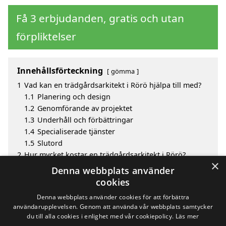
Få 3 erbjudanden, gratis och utan
förpliktelser
Innehållsförteckning
gömma
1
Vad kan en trädgårdsarkitekt i Rörö hjälpa till med?
1.1
Planering och design
1.2
Genomförande av projektet
1.3
Underhåll och förbättringar
1.4
Specialiserade tjänster
1.5
Slutord
2
Hur mycket kostar en trädgårdsarkitekt i Rörö?
×
3
Fördelar med att välja trädgårdsarkitekt i Rörö
Denna webbplats använder
4
Sök efter en skicklig trädgårdsarkitekt i de
cookies
omgivande städerna Rörö
Denna webbplats använder cookies för att förbättra
användarupplevelsen. Genom att använda vår webbplats samtycker
du till alla cookies i enlighet med vår cookiepolicy.
Läs mer