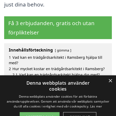
just dina behov.
Få 3 erbjudanden, gratis och utan
förpliktelser
Innehållsförteckning
gömma
1
Vad kan en trädgårdsarkitekt i Ramsberg hjälpa till
med?
2
Hur mycket kostar en trädgårdsarkitekt i Ramsberg?
2.1
Vad kan en trädgårdsarkitekt hjälpa dig med?
×
3
Fördelar med att välja trädgårdsarkitekt i Ramsberg
Denna webbplats använder
4
Sök efter en skicklig trädgårdsarkitekt i de
cookies
omgivande städerna Ramsberg
Denna webbplats använder cookies för att förbättra
användarupplevelsen. Genom att använda vår webbplats samtycker
du till alla cookies i enlighet med vår cookiepolicy.
Läs mer