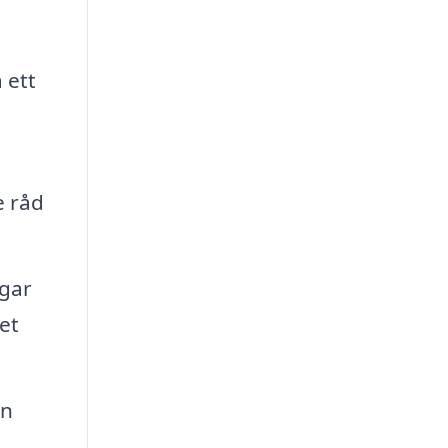
 ett
e råd
ngar
et
an