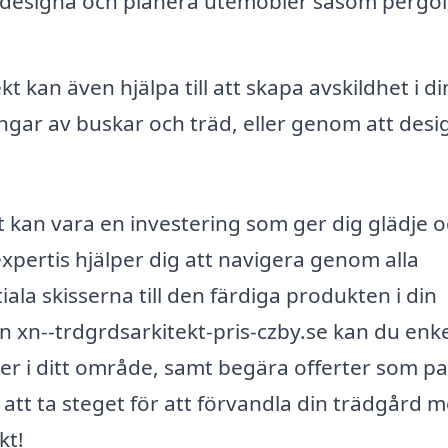
 designa och planera utemöbler såsom pergol
t kan även hjälpa till att skapa avskildhet i di
gar av buskar och träd, eller genom att desi
öt kan vara en investering som ger dig glädje 
pertis hjälper dig att navigera genom alla
ala skisserna till den färdiga produkten i din
xn--trdgrdsarkitekt-pris-czby.se kan du enke
ter i ditt område, samt begära offerter som p
 att ta steget för att förvandla din trädgård 
kt!