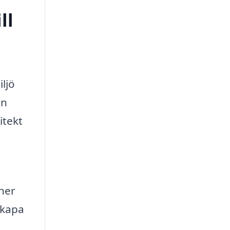
ll
ljö
rn
itekt
ner
skapa