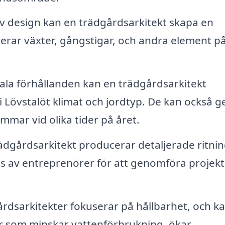
 design kan en trädgårdsarkitekt skapa en
grerar växter, gångstigar, och andra element på
ala förhållanden kan en trädgårdsarkitekt
 Lövstalöt klimat och jordtyp. De kan också g
ar vid olika tider på året.
ädgårdsarkitekt producerar detaljerade ritni
s av entreprenörer för att genomföra projekt
dsarkitekter fokuserar på hållbarhet, och k
ar som minskar vattenförbrukning, ökar