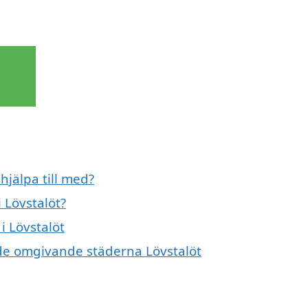
hjälpa till med?
 Lövstalöt?
i Lövstalöt
i de omgivande städerna Lövstalöt