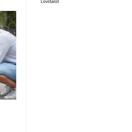
Lövstalöt