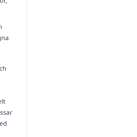
or,
n
gna
och
lt
assar
med