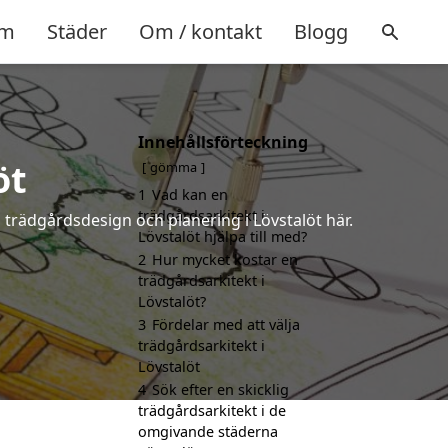
m
Städer
Om / kontakt
Blogg
Innehållsförteckning
öt
gömma
1
Vad kan en
trädgårdsarkitekt i
å trädgårdsdesign och planering i Lövstalöt här.
Lövstalöt hjälpa till med?
2
Hur mycket kostar en
trädgårdsarkitekt i
Lövstalöt?
3
Fördelar med att välja
trädgårdsarkitekt i
Lövstalöt
4
Sök efter en skicklig
trädgårdsarkitekt i de
omgivande städerna