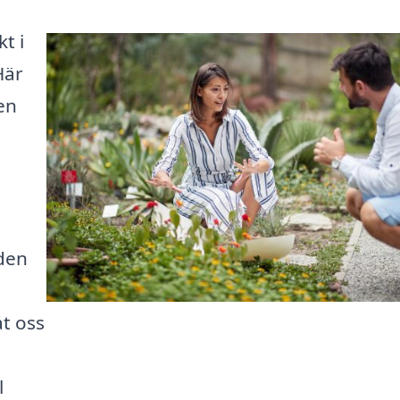
t i
Här
den
den
åt oss
l