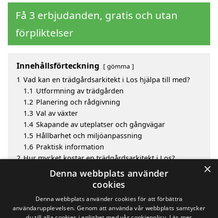
Få 3 erbjudanden, gratis och utan
förpliktelser
Innehållsförteckning
gömma
1
Vad kan en trädgårdsarkitekt i Los hjälpa till med?
1.1
Utformning av trädgården
1.2
Planering och rådgivning
1.3
Val av växter
1.4
Skapande av uteplatser och gångvägar
1.5
Hållbarhet och miljöanpassning
1.6
Praktisk information
2
Hur mycket kostar en trädgårdsarkitekt i Los?
×
3
Fördelar med att välja trädgårdsarkitekt i Los
Denna webbplats använder
4
Sök efter en skicklig trädgårdsarkitekt i de
cookies
omgivande städerna Los
Denna webbplats använder cookies för att förbättra
användarupplevelsen. Genom att använda vår webbplats samtycker
du till alla cookies i enlighet med vår cookiepolicy.
Läs mer