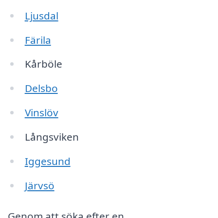
Ljusdal
Färila
Kårböle
Delsbo
Vinslöv
Långsviken
Iggesund
Järvsö
Genom att söka efter en