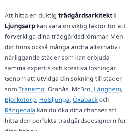
Att hitta en duktig
trädgårdsarkitekt i
Ljungsarp
kan vara en viktig faktor för att
förverkliga dina trädgårdsdrömmar. Men
det finns också många andra alternativ i
närliggande städer som kan erbjuda
samma expertis och kreativa lösningar.
Genom att utvidga din sökning till städer
som
Tranemo
, Granås, McBro,
Länghem
,
Björketorp
,
Holsljunga
,
Öxabäck
och
Rångedala
kan du öka dina chanser att
hitta den perfekta trädgårdsdesignern för
dina behov.