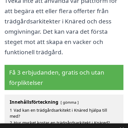
Tveka inte att använda vår plattform för
att begära ett eller flera offerter från
trädgårdsarkitekter i Knäred och dess
omgivningar. Det kan vara det första
steget mot att skapa en vacker och
funktionell trädgård.
Få 3 erbjudanden, gratis och utan
förpliktelser
Innehållsförteckning
gömma
1
Vad kan en trädgårdsarkitekt i Knäred hjälpa till
med?
2
Hur mycket kostar en trädgårdsarkitekt i Knäred?