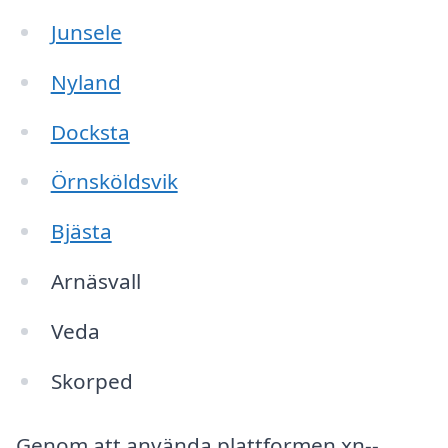
Junsele
Nyland
Docksta
Örnsköldsvik
Bjästa
Arnäsvall
Veda
Skorped
Genom att använda plattformen xn--