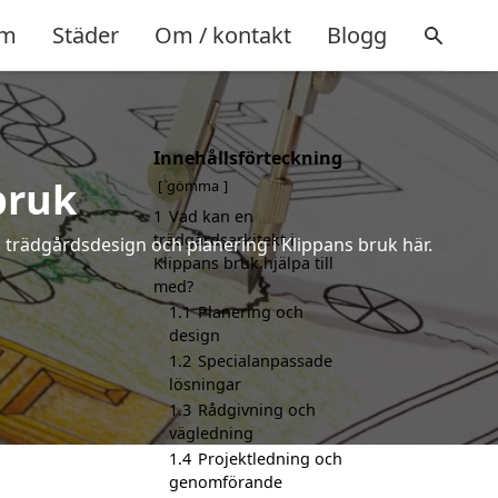
m
Städer
Om / kontakt
Blogg
Innehållsförteckning
bruk
gömma
1
Vad kan en
trädgårdsarkitekt i
å trädgårdsdesign och planering i Klippans bruk här.
Klippans bruk hjälpa till
med?
1.1
Planering och
design
1.2
Specialanpassade
lösningar
1.3
Rådgivning och
vägledning
1.4
Projektledning och
genomförande