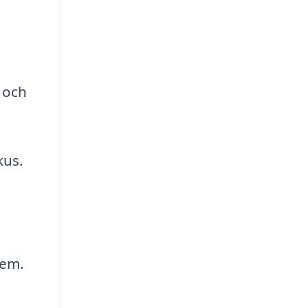
 och
kus.
tem.