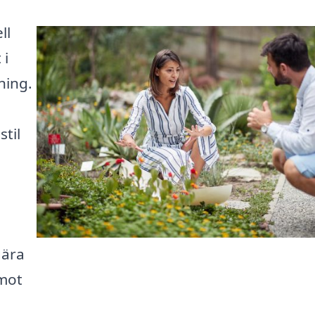
ll
 i
ning.
stil
gära
 mot