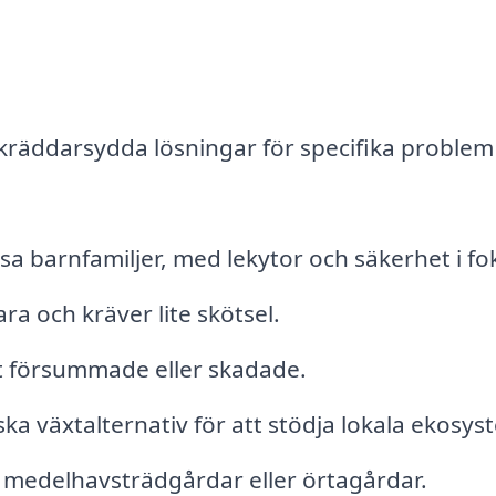
kräddarsydda lösningar för specifika problem
a barnfamiljer, med lekytor och säkerhet i fo
ra och kräver lite skötsel.
it försummade eller skadade.
a växtalternativ för att stödja lokala ekosys
medelhavsträdgårdar eller örtagårdar.