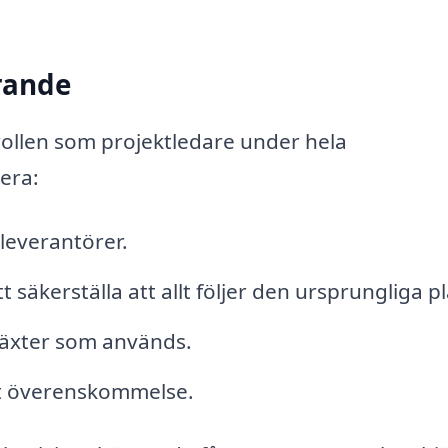
rande
rollen som projektledare under hela
era:
everantörer.
 säkerställa att allt följer den ursprungliga p
 växter som används.
igt överenskommelse.