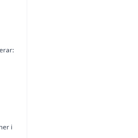
erar:
ner i