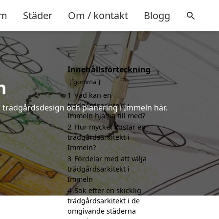
m
Städer
Om / kontakt
Blogg
Innehållsförteckning
n
gömma
1
Vad kan en
trädgårdsarkitekt i
å trädgårdsdesign och planering i Immeln här.
Immeln hjälpa till med?
2
Hur mycket kostar en
trädgårdsarkitekt i
Immeln?
3
Fördelar med att välja
trädgårdsarkitekt i
Immeln
4
Sök efter en skicklig
trädgårdsarkitekt i de
omgivande städerna