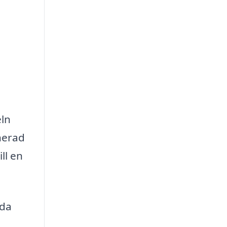
l
eln
nerad
ll en
dda