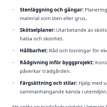
Stenläggning och gångar:
Planering
material som sten eller grus.
Skötselplaner:
Utarbetande av skötse
hälsa och skönhet.
Hållbarhet:
Råd och lösningar för ek
Rådgivning inför byggprojekt:
Konsu
påverkar trädgården.
Färgsättning och stilar:
Hjälp med va
sammanhängande känsla i utemiljön
Att anlita en trädgårdsarkitekt i Immeln