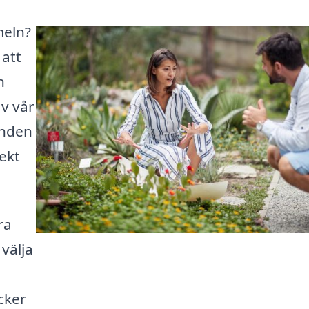
meln?
 att
n
v vår
anden
ekt
ra
 välja
cker