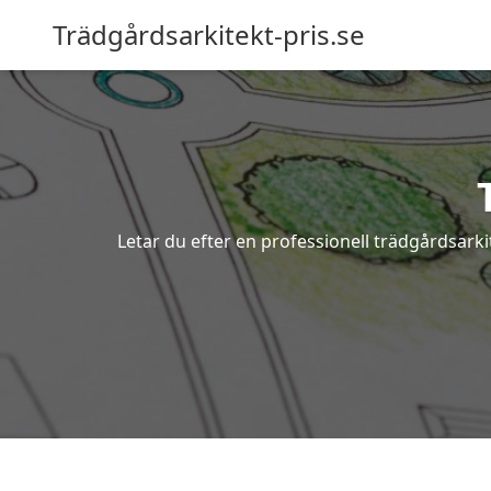
Trädgårdsarkitekt-pris.se
Letar du efter en professionell trädgårdsark