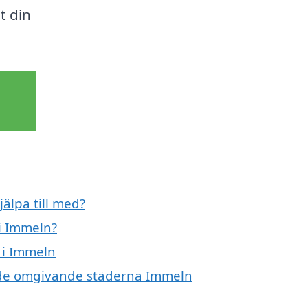
t din
älpa till med?
i Immeln?
 i Immeln
 i de omgivande städerna Immeln