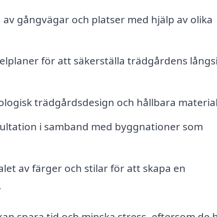
 av gångvägar och platser med hjälp av olika
lplaner för att säkerställa trädgårdens långs
ologisk trädgårdsdesign och hållbara material
ltation i samband med byggnationer som
let av färger och stilar för att skapa en
.
 kan spara tid och minska stress, eftersom de 