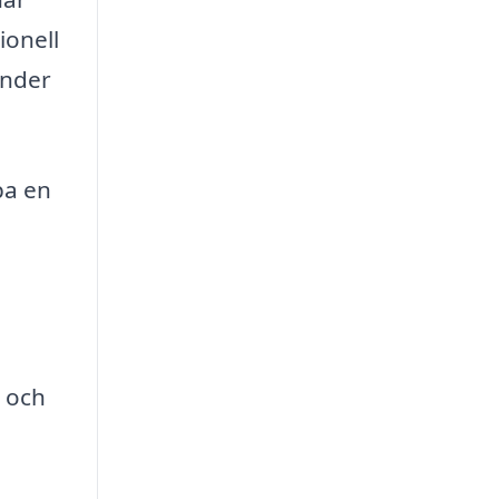
ionell
under
pa en
 och
å