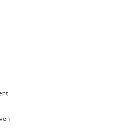
h
ent
även