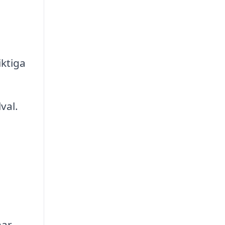
iktiga
val.
har