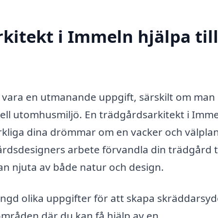
itekt i Immeln hjälpa til
n vara en utmanande uppgift, särskilt om man
ll utomhusmiljö. En trädgårdsarkitekt i Imm
verkliga dina drömmar om en vacker och välpla
rdsdesigners arbete förvandla din trädgård ti
an njuta av både natur och design.
gd olika uppgifter för att skapa skräddarsy
områden där du kan få hjälp av en