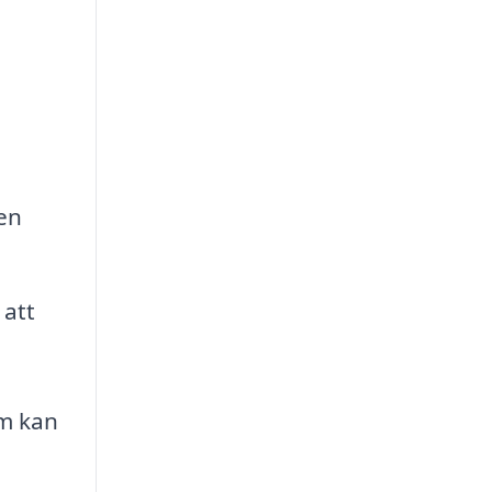
en
 att
om kan