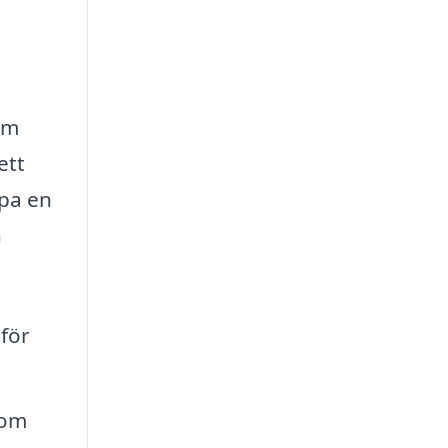
om
ett
apa en
n
för
som