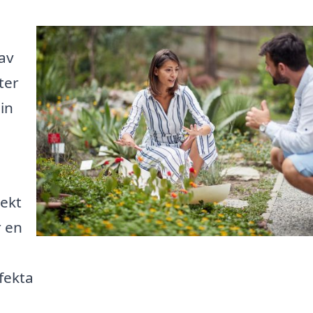
av
ter
in
tekt
r en
fekta