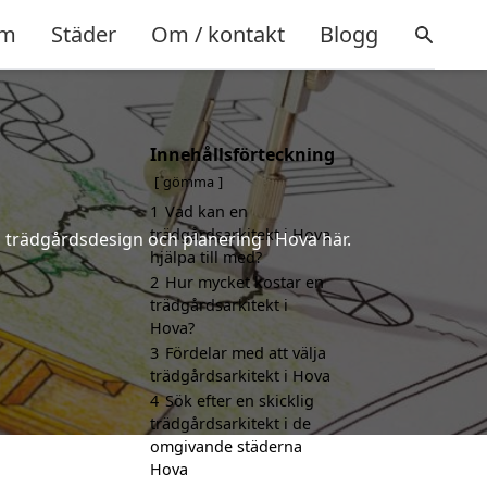
m
Städer
Om / kontakt
Blogg
Innehållsförteckning
gömma
1
Vad kan en
trädgårdsarkitekt i Hova
å trädgårdsdesign och planering i Hova här.
hjälpa till med?
2
Hur mycket kostar en
trädgårdsarkitekt i
Hova?
3
Fördelar med att välja
trädgårdsarkitekt i Hova
4
Sök efter en skicklig
trädgårdsarkitekt i de
omgivande städerna
Hova