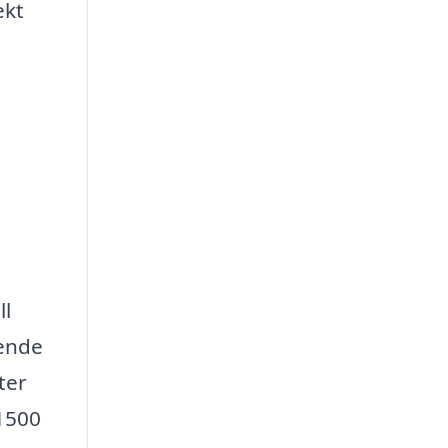
ekt
ll
oende
ter
 1500