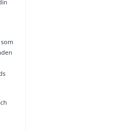
din
r som
anden
ds
och