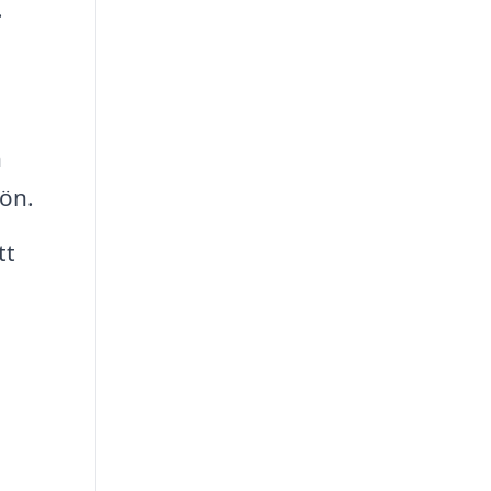
.
n
jön.
tt