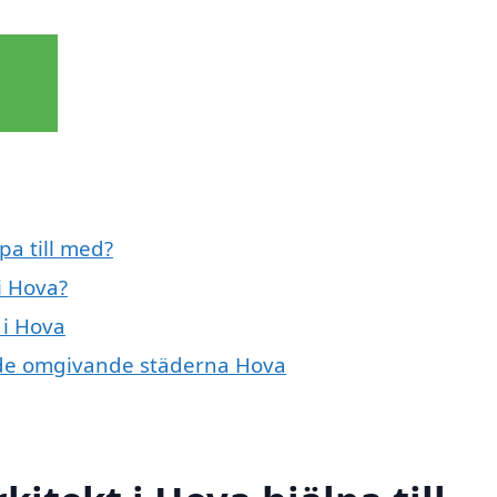
pa till med?
i Hova?
 i Hova
 i de omgivande städerna Hova