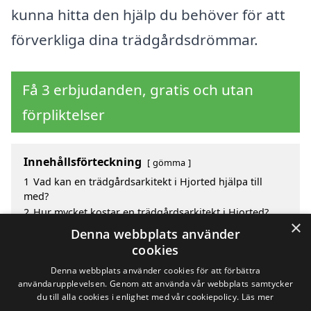
kunna hitta den hjälp du behöver för att
förverkliga dina trädgårdsdrömmar.
Få 3 erbjudanden, gratis och utan
förpliktelser
Innehållsförteckning
gömma
1
Vad kan en trädgårdsarkitekt i Hjorted hjälpa till
med?
2
Hur mycket kostar en trädgårdsarkitekt i Hjorted?
×
3
Fördelar med att välja trädgårdsarkitekt i Hjorted
Denna webbplats använder
4
Sök efter en skicklig trädgårdsarkitekt i de
cookies
omgivande städerna Hjorted
Denna webbplats använder cookies för att förbättra
användarupplevelsen. Genom att använda vår webbplats samtycker
du till alla cookies i enlighet med vår cookiepolicy.
Läs mer