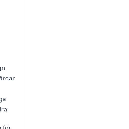
gn
årdar.
iga
dra:
 för