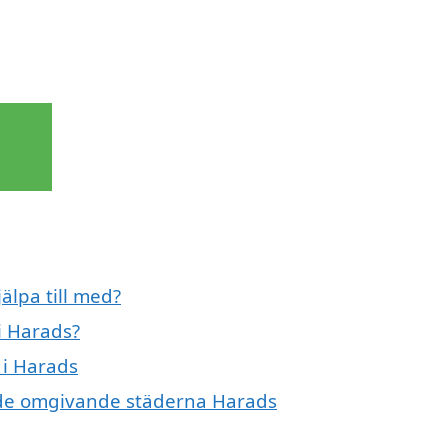
a
älpa till med?
i Harads?
 i Harads
 i de omgivande städerna Harads