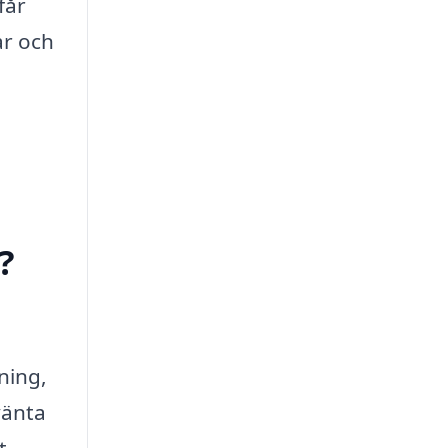
får
ar och
?
ning,
vänta