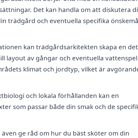
tsättningar. Det kan handla om att diskutera d
 din trädgård och eventuella specifika önskemå
ationen kan trädgårdsarkitekten skapa en deta
till layout av gångar och eventuella vattenspel
rådets klimat och jordtyp, vilket är avgörand
biologi och lokala förhållanden kan en
ter som passar både din smak och de specifi
 även ge råd om hur du bäst sköter om din