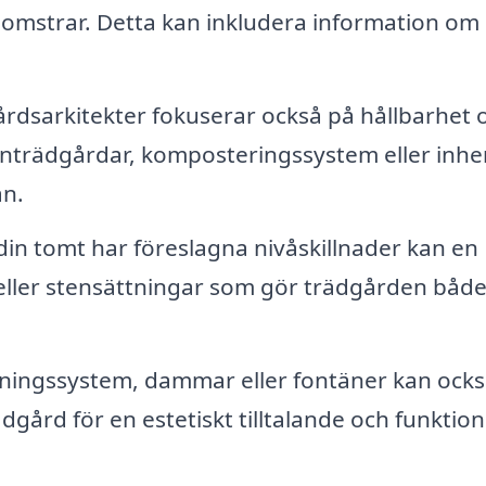
blomstrar. Detta kan inkludera information om
dsarkitekter fokuserar också på hållbarhet 
nträdgårdar, komposteringssystem eller inh
an.
in tomt har föreslagna nivåskillnader kan en
 eller stensättningar som gör trädgården båd
tningssystem, dammar eller fontäner kan ock
dgård för en estetiskt tilltalande och funktion