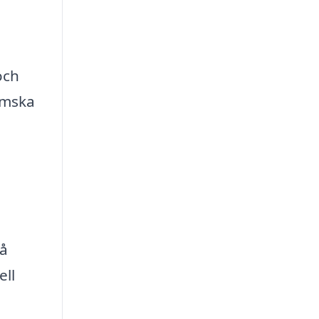
och
emska
e
så
ell