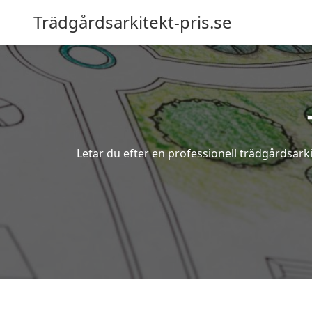
Trädgårdsarkitekt-pris.se
Letar du efter en professionell trädgårdsark