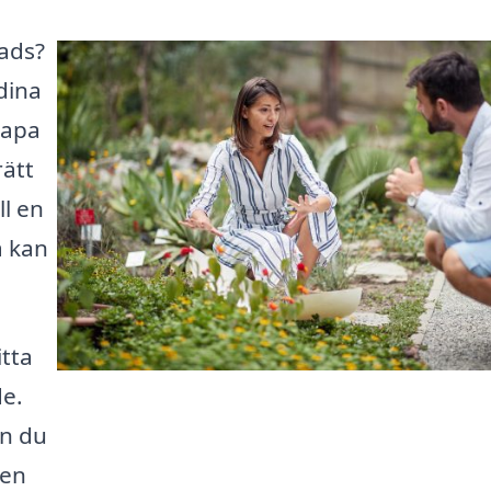
rads?
 dina
kapa
rätt
ll en
a kan
itta
de.
an du
den