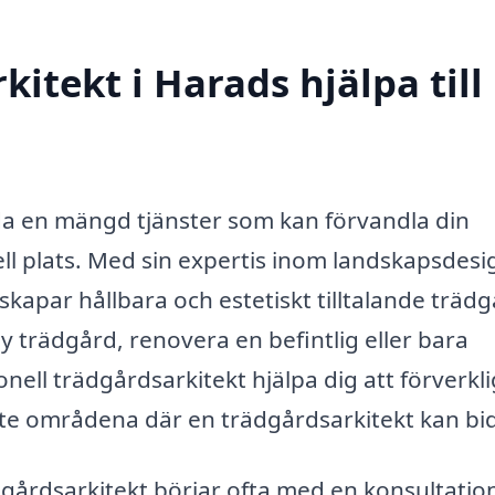
itekt i Harads hjälpa till
da en mängd tjänster som kan förvandla din
ell plats. Med sin expertis inom landskapsdesi
apar hållbara och estetiskt tilltalande trädg
 trädgård, renovera en befintlig eller bara
nell trädgårdsarkitekt hjälpa dig att förverkl
aste områdena där en trädgårdsarkitekt kan bi
gårdsarkitekt börjar ofta med en konsultation