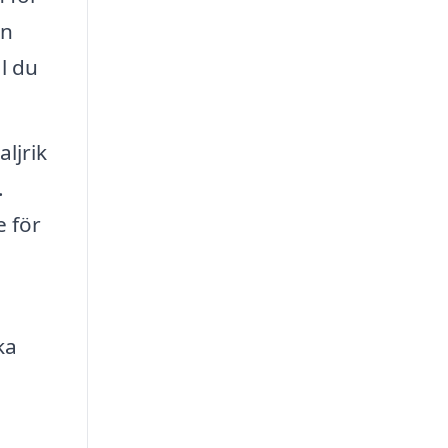
in
l du
ljrik
.
e för
ka