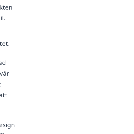
ekten
l.
tet.
rad
 vår
t
att
design