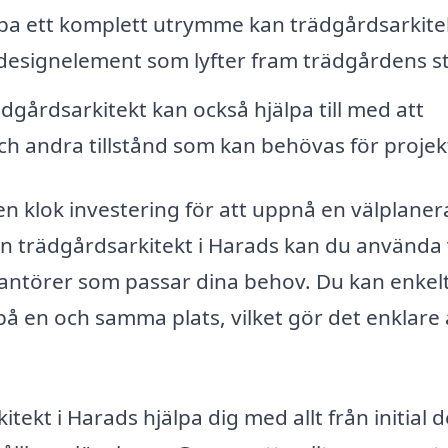
apa ett komplett utrymme kan trädgårdsarkit
esignelement som lyfter fram trädgårdens sti
dgårdsarkitekt kan också hjälpa till med att
ch andra tillstånd som kan behövas för projek
en klok investering för att uppnå en välplane
en trädgårdsarkitekt i Harads kan du använda
verantörer som passar dina behov. Du kan enkel
på en och samma plats, vilket gör det enklare 
ekt i Harads hjälpa dig med allt från initial 