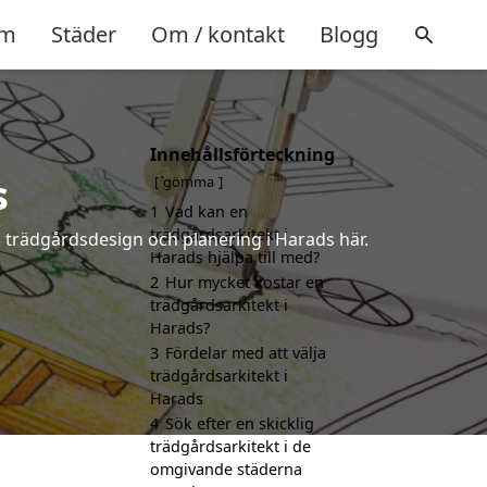
m
Städer
Om / kontakt
Blogg
Innehållsförteckning
s
gömma
1
Vad kan en
trädgårdsarkitekt i
å trädgårdsdesign och planering i Harads här.
Harads hjälpa till med?
2
Hur mycket kostar en
trädgårdsarkitekt i
Harads?
3
Fördelar med att välja
trädgårdsarkitekt i
Harads
4
Sök efter en skicklig
trädgårdsarkitekt i de
omgivande städerna