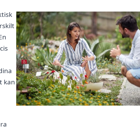
tisk
skilt
 En
cis
dina
t kan
ära