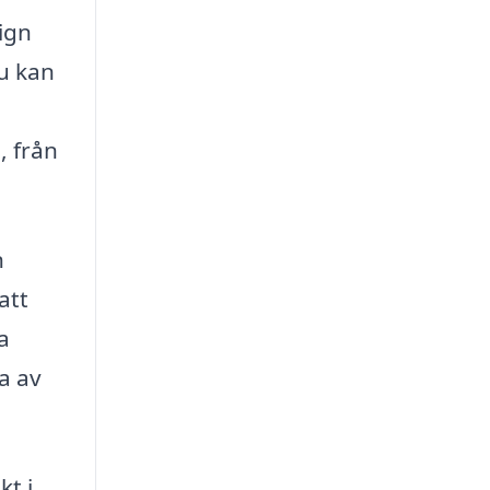
ign
u kan
, från
n
att
a
a av
kt i