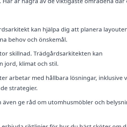
het. Här är några av de viktigaste områdena där
dsarkitekt kan hjälpa dig att planera layoute
dina behov och önskemål.
tor skillnad. Trädgårdsarkitekten kan
ord, klimat och stil.
r arbetar med hållbara lösningar, inklusive v
e strategier.
 även ge råd om utomhusmöbler och belysni
erbjuda riktlinjer för hur du bäst sköter om d