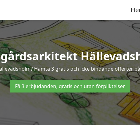
He
dgårdsarkitekt Hällevads
 Hällevadsholm? Hämta 3 gratis och icke bindande offerter p
Få 3 erbjudanden, gratis och utan förpliktelser