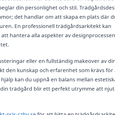
eglar din personlighet och stil. Trädgårdsdes
mor; det handlar om att skapa en plats där d
turen. En professionell trädgårdsarkitekt kan
m att hantera alla aspekter av designprocessen
atet.
steringar eller en fullständig makeover av di
kt den kunskap och erfarenhet som krävs för 
 hjälp kan du uppnå en balans mellan estetisk
t din trädgård blir ett perfekt utrymme att njut
kt-pris-czby.se
för att hitta en trädgårdsarkite