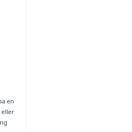
pa en
eller
ing