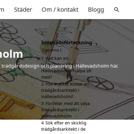
m
Städer
Om / kontakt
Blogg
Innehållsförteckning
holm
gömma
1
Vad kan en
trädgårdsarkitekt i
å trädgårdsdesign och planering i Hällevadsholm här.
Hällevadsholm hjälpa till
med?
2
Hur mycket kostar en
trädgårdsarkitekt i
Hällevadsholm?
3
Fördelar med att välja
trädgårdsarkitekt i
Hällevadsholm
4
Sök efter en skicklig
trädgårdsarkitekt i de