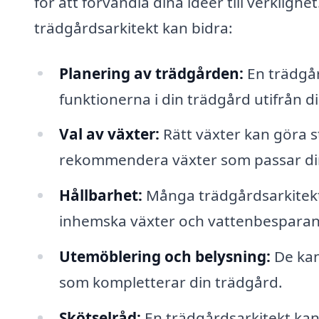
för att förvandla dina idéer till verklig
trädgårdsarkitekt kan bidra:
Planering av trädgården:
En trädgår
funktionerna i din trädgård utifrån 
Val av växter:
Rätt växter kan göra s
rekommendera växter som passar din j
Hållbarhet:
Många trädgårdsarkitekte
inhemska växter och vattenbesparand
Utemöblering och belysning:
De kan
som kompletterar din trädgård.
Skötselråd:
En trädgårdsarkitekt kan 