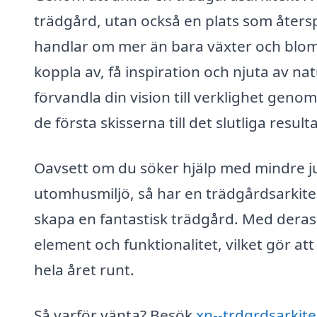
trädgård, utan också en plats som återsp
handlar om mer än bara växter och blom
koppla av, få inspiration och njuta av na
förvandla din vision till verklighet geno
de första skisserna till det slutliga result
Oavsett om du söker hjälp med mindre ju
utomhusmiljö, så har en trädgårdsarkite
skapa en fantastisk trädgård. Med deras
element och funktionalitet, vilket gör at
hela året runt.
Så varför vänta? Besök
xn--trdgrdsarkite