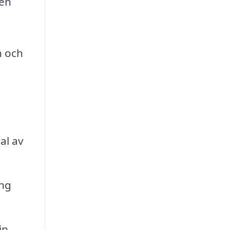
 en
n och
al av
ng
in