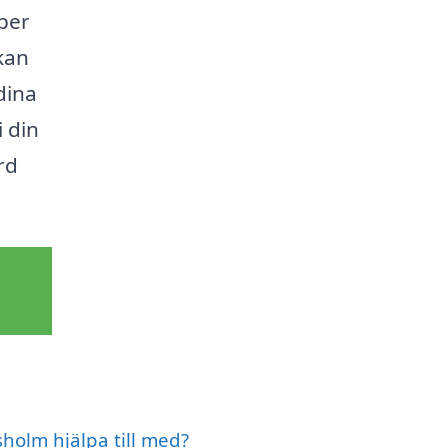
lper
kan
dina
 din
rd
holm hjälpa till med?