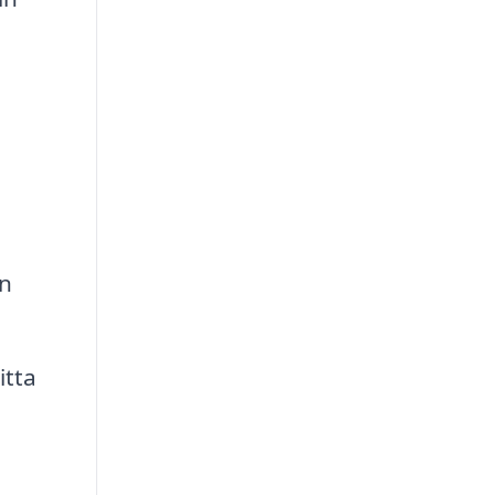
en
itta