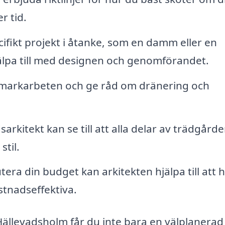
r tid.
ifikt projekt i åtanke, som en damm eller en
älpa till med designen och genomförandet.
i markarbeten och ge råd om dränering och
arkitekt kan se till att alla delar av trädgård
til.
ra din budget kan arkitekten hjälpa till att h
stnadseffektiva.
Hällevadsholm får du inte bara en välplanerad