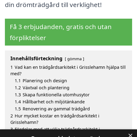
din drömträdgård till verklighet!
Få 3 erbjudanden, gratis och utan
förpliktelser
Innehållsförteckning
gömma
1
Vad kan en trädgårdsarkitekt i Grisslehamn hjälpa till
med?
1.1
Planering och design
1.2
Växtval och plantering
1.3
Skapa funktionella utomhusytor
1.4
Hållbarhet och miljötänkande
1.5
Renovering av gammal trädgård
2
Hur mycket kostar en trädgårdsarkitekt i
Grisslehamn?
3
Fördelar med att välja trädgårdsarkitekt i
×
Grisslehamn