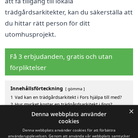
att få tillgång till lokala
trädgårdsarkitekter, kan du säkerställa att
du hittar rätt person för ditt
utomhusprojekt.
Få 3 erbjudanden, gratis och utan
förpliktelser
Innehållsförteckning
gömma
1
Vad kan en trädgårdsarkitekt i Fors hjälpa till med?
2
Hur mycket kostar en trädgårdsarkitekt i Fors?
×
3
Fördelar med att välja trädgårdsarkitekt i Fors
Denna webbplats använder
4
Sök efter en skicklig trädgårdsarkitekt i de
cookies
omgivande städerna Fors
Denna webbplats använder cookies för att förbättra
användarupplevelsen. Genom att använda vår webbplats samtycker