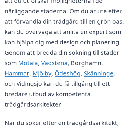
att du utforskar möjligheterna i de
närliggande städerna. Om du är ute efter
att förvandla din trädgård till en grön oas,
kan du överväga att anlita en expert som
kan hjälpa dig med design och planering.
Genom att bredda din sökning till städer
som
Motala
,
Vadstena
, Borghamn,
Hammar
,
Mjölby
,
Ödeshög
,
Skänninge
,
och Vidingsjö kan du få tillgång till ett
bredare utbud av kompetenta
trädgårdsarkitekter.
När du söker efter en trädgårdsarkitekt,