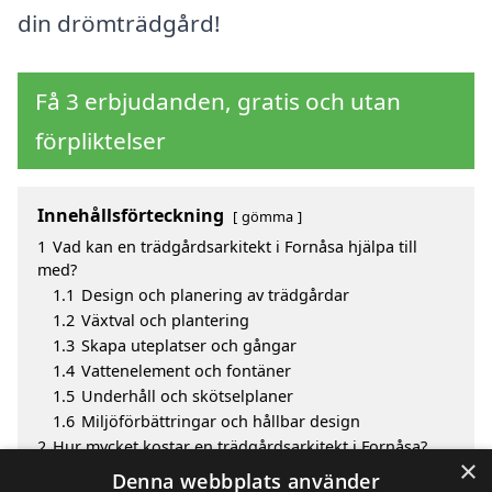
din drömträdgård!
Få 3 erbjudanden, gratis och utan
förpliktelser
Innehållsförteckning
gömma
1
Vad kan en trädgårdsarkitekt i Fornåsa hjälpa till
med?
1.1
Design och planering av trädgårdar
1.2
Växtval och plantering
1.3
Skapa uteplatser och gångar
1.4
Vattenelement och fontäner
1.5
Underhåll och skötselplaner
1.6
Miljöförbättringar och hållbar design
2
Hur mycket kostar en trädgårdsarkitekt i Fornåsa?
×
3
Fördelar med att välja trädgårdsarkitekt i Fornåsa
Denna webbplats använder