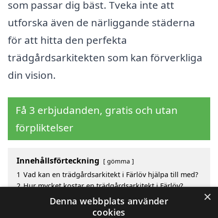
som passar dig bäst. Tveka inte att
utforska även de närliggande städerna
för att hitta den perfekta
trädgårdsarkitekten som kan förverkliga
din vision.
Få 3 erbjudanden, gratis och utan
förpliktelser
Innehållsförteckning
gömma
1
Vad kan en trädgårdsarkitekt i Färlöv hjälpa till med?
2
Hur mycket kostar en trädgårdsarkitekt i Färlöv?
×
3
Fördelar med att välja trädgårdsarkitekt i Färlöv
Denna webbplats använder
4
Sök efter en skicklig trädgårdsarkitekt i de
cookies