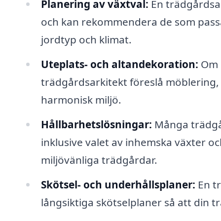
Planering av växtval:
En trädgårdsar
och kan rekommendera de som passar 
jordtyp och klimat.
Uteplats- och altandekoration:
Om d
trädgårdsarkitekt föreslå möblering,
harmonisk miljö.
Hållbarhetslösningar:
Många trädgår
inklusive valet av inhemska växter o
miljövänliga trädgårdar.
Skötsel- och underhållsplaner:
En tr
långsiktiga skötselplaner så att din t