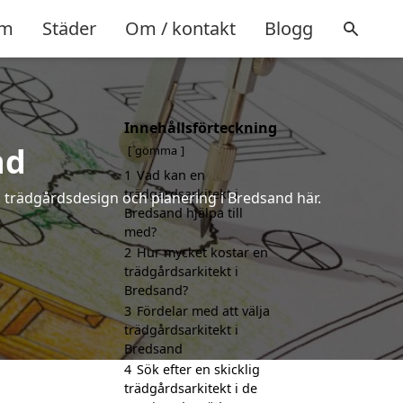
m
Städer
Om / kontakt
Blogg
Innehållsförteckning
nd
gömma
1
Vad kan en
trädgårdsarkitekt i
å trädgårdsdesign och planering i Bredsand här.
Bredsand hjälpa till
med?
2
Hur mycket kostar en
trädgårdsarkitekt i
Bredsand?
3
Fördelar med att välja
trädgårdsarkitekt i
Bredsand
4
Sök efter en skicklig
trädgårdsarkitekt i de