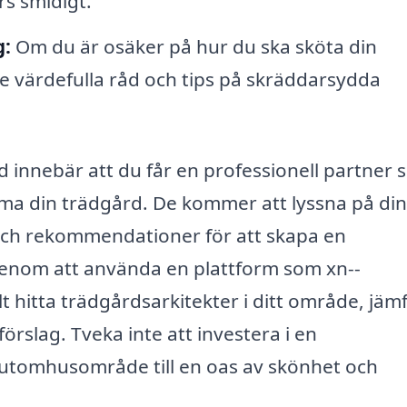
rs smidigt.
g:
Om du är osäker på hur du ska sköta din
e värdefulla råd och tips på skräddarsydda
nd innebär att du får en professionell partner
rma din trädgård. De kommer att lyssna på di
r och rekommendationer för att skapa en
Genom att använda en plattform som xn--
t hitta trädgårdsarkitekter i ditt område, jäm
slag. Tveka inte att investera i en
 utomhusområde till en oas av skönhet och