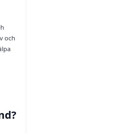
ch
v och
älpa
and?