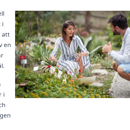
ll
 i
 att
v en
ar
l.
å
 i
ch
ngen