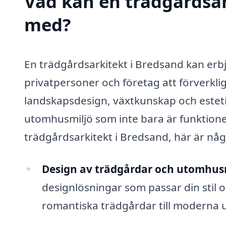
Vad kan en trädgårdsark
med?
En trädgårdsarkitekt i Bredsand kan erb
privatpersoner och företag att förverkl
landskapsdesign, växtkunskap och esteti
utomhusmiljö som inte bara är funktionel
trädgårdsarkitekt i Bredsand, här är någr
Design av trädgårdar och utomhusm
designlösningar som passar din stil o
romantiska trädgårdar till moderna u