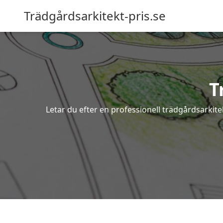
Trädgårdsarkitekt-pris.se
T
Letar du efter en professionell trädgårdsarkit