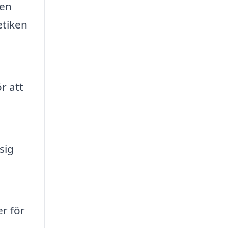
 en
etiken
r att
sig
r för