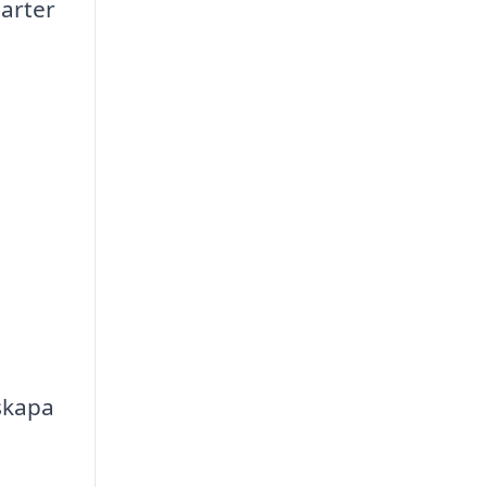
arter
m
 skapa