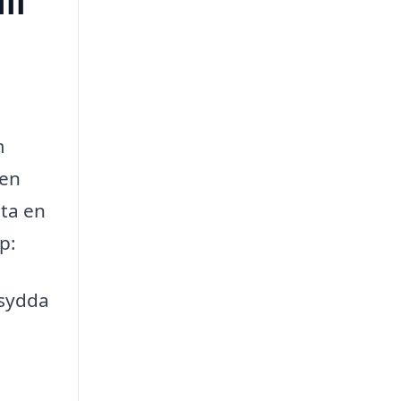
ll
m
 en
ita en
p:
rsydda