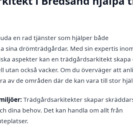
itekt i Bredsand hjälpa ti
juda en rad tjänster som hjälper både
iga sina drömträdgårdar. Med sin expertis ino
ska aspekter kan en trädgårdsarkitekt skapa
l utan också vacker. Om du överväger att anl
a av de områden där de kan vara till stor hjäl
iljöer:
Trädgårdsarkitekter skapar skrädda
ch dina behov. Det kan handla om allt från
teplatser.